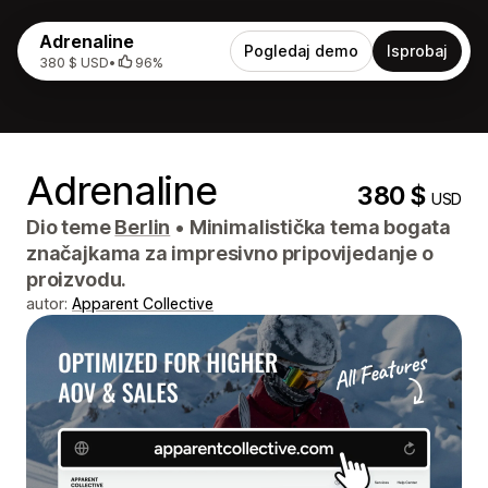
Adrenaline
Pogledaj demo
Isprobaj
380 $ USD
•
96%
Adrenaline
380 $
USD
Dio teme
Berlin
•
Minimalistička tema bogata
značajkama za impresivno pripovijedanje o
proizvodu.
autor:
Apparent Collective