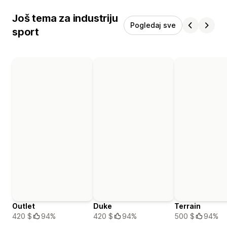
Još tema za industriju
Pogledaj sve
sport
Outlet
Duke
Terrain
420 $
94%
420 $
94%
500 $
94%