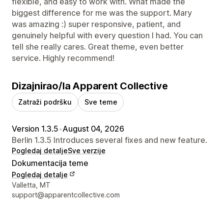
flexible, and easy to work with. What made the
biggest difference for me was the support. Mary
was amazing :) super responsive, patient, and
genuinely helpful with every question I had. You can
tell she really cares. Great theme, even better
service. Highly recommend!
Dizajnirao/la Apparent Collective
Zatraži podršku
Sve teme
Version 1.3.5
•
August 04, 2026
Berlin 1.3.5 Introduces several fixes and new feature.
Pogledaj detalje
Sve verzije
Dokumentacija teme
Pogledaj detalje
Podaci za kontakt dizajnera
Valletta, MT
support@apparentcollective.com