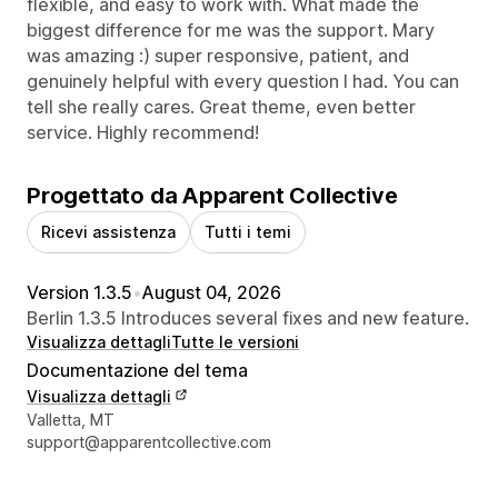
flexible, and easy to work with. What made the
biggest difference for me was the support. Mary
was amazing :) super responsive, patient, and
genuinely helpful with every question I had. You can
tell she really cares. Great theme, even better
service. Highly recommend!
Progettato da Apparent Collective
Ricevi assistenza
Tutti i temi
Version 1.3.5
•
August 04, 2026
Berlin 1.3.5 Introduces several fixes and new feature.
Visualizza dettagli
Tutte le versioni
Documentazione del tema
Visualizza dettagli
Recapiti del designer
Valletta, MT
support@apparentcollective.com