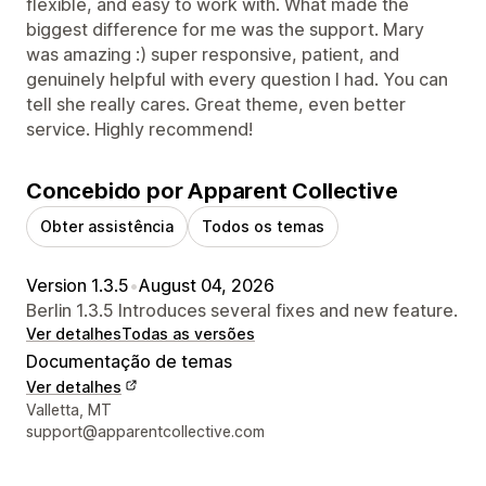
flexible, and easy to work with. What made the
biggest difference for me was the support. Mary
was amazing :) super responsive, patient, and
genuinely helpful with every question I had. You can
tell she really cares. Great theme, even better
service. Highly recommend!
Concebido por Apparent Collective
Obter assistência
Todos os temas
Version 1.3.5
•
August 04, 2026
Berlin 1.3.5 Introduces several fixes and new feature.
Ver detalhes
Todas as versões
Documentação de temas
Ver detalhes
Detalhes de contacto do designer
Valletta, MT
support@apparentcollective.com