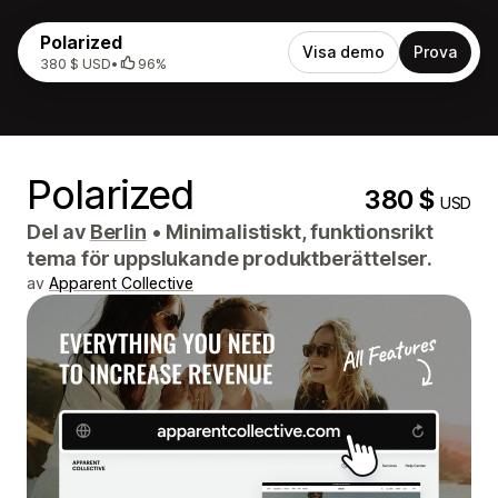
Polarized
Visa demo
Prova
380 $ USD
•
96%
Polarized
380 $
USD
Del av
Berlin
•
Minimalistiskt, funktionsrikt
tema för uppslukande produktberättelser.
av
Apparent Collective