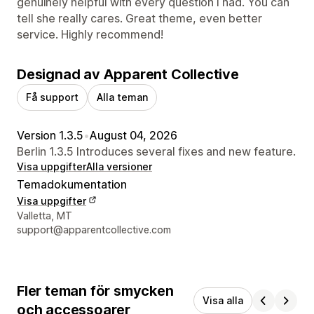
genuinely helpful with every question I had. You can
tell she really cares. Great theme, even better
service. Highly recommend!
Designad av Apparent Collective
Få support
Alla teman
Version 1.3.5
•
August 04, 2026
Berlin 1.3.5 Introduces several fixes and new feature.
Visa uppgifter
Alla versioner
Temadokumentation
Visa uppgifter
Designerns kontaktuppgifter
Valletta, MT
support@apparentcollective.com
Fler teman för smycken
Visa alla
och accessoarer