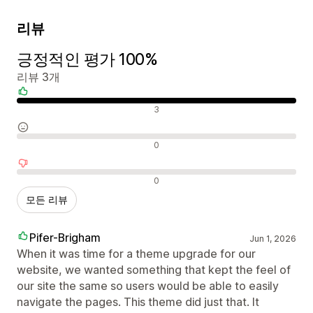
리뷰
긍정적인 평가 100%
리뷰 3개
긍정적인 리뷰
3
중립적인 리뷰
0
부정적인 리뷰
0
모든 리뷰
Pifer-Brigham
Jun 1, 2026
When it was time for a theme upgrade for our
website, we wanted something that kept the feel of
our site the same so users would be able to easily
navigate the pages. This theme did just that. It