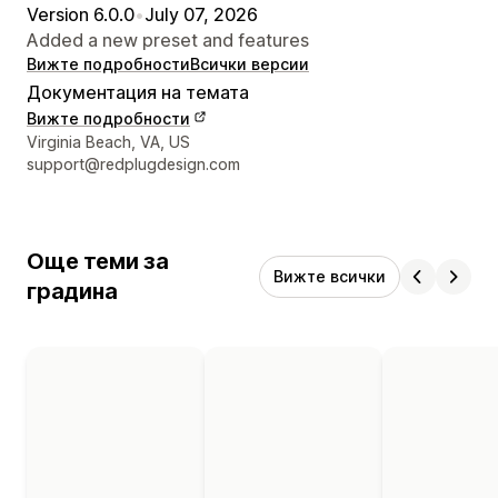
Version 6.0.0
•
July 07, 2026
Added a new preset and features
Вижте подробности
Всички версии
Документация на темата
Вижте подробности
Данни за връзка с дизайнера
Virginia Beach, VA, US
support@redplugdesign.com
Още теми за
Вижте всички
градина