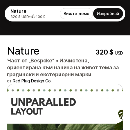
Nature
Вижте демо
Изпробвай
320 $ USD
•
100%
Nature
320 $
USD
Част от „
Bespoke
“
•
Изчистена,
ориентирана към начина на живот тема за
градински и екстериорни марки
от
Red Plug Design Co.