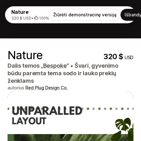
Nature
Žiūrėti demonstracinę versiją
Išbandy
320 $ USD
•
100%
Nature
320 $
USD
Dalis temos „
Bespoke
“
•
Švari, gyvenimo
būdu paremta tema sodo ir lauko prekių
ženklams
autorius
Red Plug Design Co.