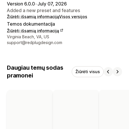
Version 6.0.0
•
July 07, 2026
Added a new preset and features
Žiūrėti išsamią informaciją
Visos versijos
Temos dokumentacija
Žiūrėti išsamią informaciją
Kūrėjo kontaktiniai duomenys
Virginia Beach, VA, US
support@redplugdesign.com
Daugiau temų sodas
Žiūrėti visus
pramonei