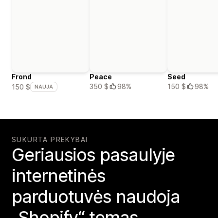
Frond
Peace
Seed
350 $
98%
150 $
98%
150 $
NAUJA
SUKURTA PREKYBAI
Geriausios pasaulyje
internetinės
parduotuvės naudoja
„Shopify“ temas