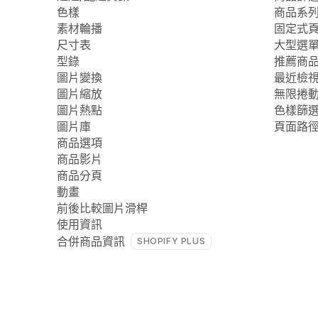
色樣
商品系
素材輪播
固定式
尺寸表
大型選
型錄
推薦商
圖片變換
最近檢
圖片縮放
無限捲
圖片熱點
色樣篩
圖片庫
頁面路
商品選項
商品影片
商品分頁
動畫
前後比較圖片滑桿
使用資訊
合併商品資訊
SHOPIFY PLUS