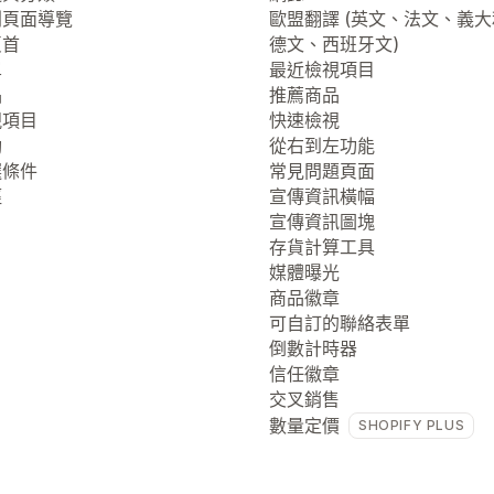
列頁面導覽
歐盟翻譯 (英文、法文、義
頁首
德文、西班牙文)
單
最近檢視項目
品
推薦商品
視項目
快速檢視
動
從右到左功能
選條件
常見問題頁面
徑
宣傳資訊橫幅
宣傳資訊圖塊
存貨計算工具
媒體曝光
商品徽章
可自訂的聯絡表單
倒數計時器
信任徽章
交叉銷售
數量定價
SHOPIFY PLUS