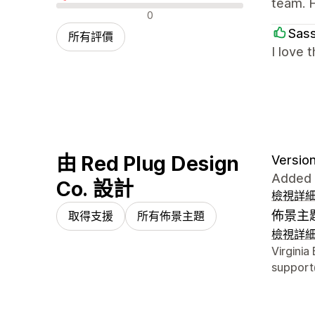
team. 
負面評論
0
Sass
所有評價
I love 
由 Red Plug Design
Version
Added 
Co. 設計
檢視詳
佈景主
取得支援
所有佈景主題
檢視詳
設計者
Virginia
suppor