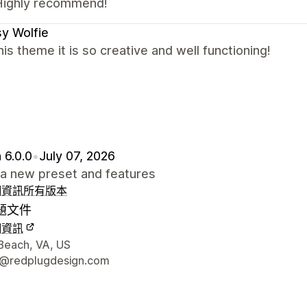
Highly recommend!
y Wolfie
this theme it is so creative and well functioning!
 6.0.0
•
July 07, 2026
a new preset and features
細資訊
所有版本
題文件
細資訊
聯絡詳細資訊
 Beach, VA, US
t@redplugdesign.com