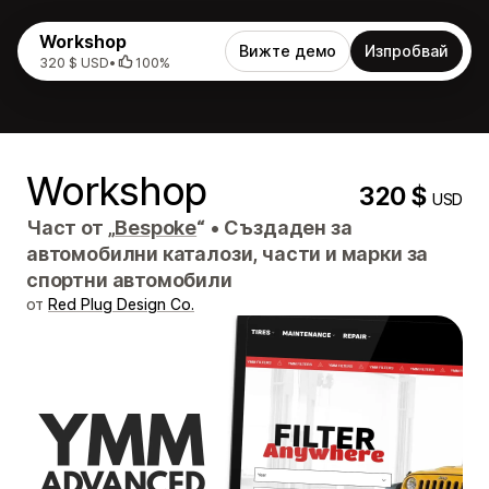
Workshop
Вижте демо
Изпробвай
320 $ USD
•
100%
Workshop
320 $
USD
Част от „
Bespoke
“
•
Създаден за
автомобилни каталози, части и марки за
спортни автомобили
от
Red Plug Design Co.