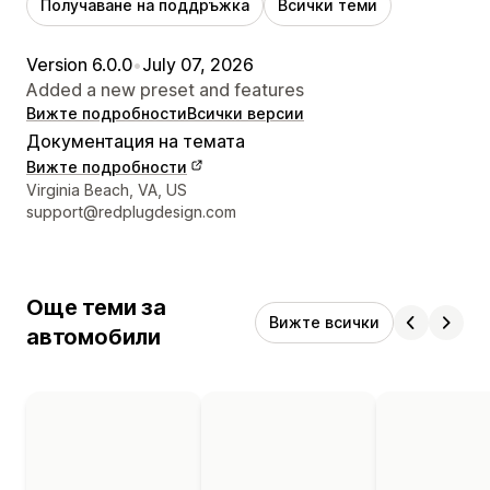
Получаване на поддръжка
Всички теми
Version 6.0.0
•
July 07, 2026
Added a new preset and features
Вижте подробности
Всички версии
Документация на темата
Вижте подробности
Данни за връзка с дизайнера
Virginia Beach, VA, US
support@redplugdesign.com
Още теми за
Вижте всички
автомобили