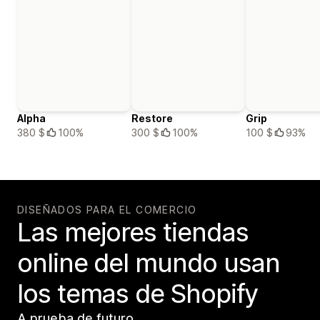
Alpha
Restore
Grip
380 $
100%
300 $
100%
100 $
93%
DISEÑADOS PARA EL COMERCIO
Las mejores tiendas
online del mundo usan
los temas de Shopify
A prueba de futuro