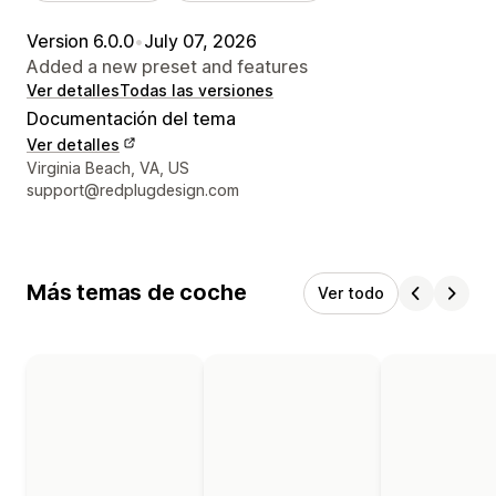
Version 6.0.0
•
July 07, 2026
Added a new preset and features
Ver detalles
Todas las versiones
Documentación del tema
Ver detalles
Detalles de contacto del diseñador
Virginia Beach, VA, US
support@redplugdesign.com
Más temas de coche
Ver todo