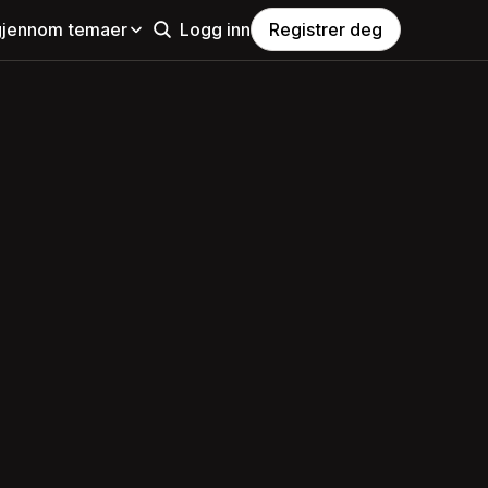
gjennom temaer
Logg inn
Registrer deg