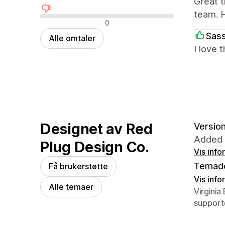
Great 
team. 
Negative omtaler
0
Sass
Alle omtaler
I love 
Designet av Red
Version
Added 
Plug Design Co.
Vis info
Temad
Få brukerstøtte
Vis info
Alle temaer
Designer
Virginia
suppor