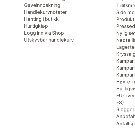
Gaveinnpakning
Tillitsm
Handlekurvnotater
Side me
Henting i butikk
Produkt
Hurtigkjøp
Pressed
Logg inn via Shop
Nylig se
Utskyvbar handlekurv
Nedtell
Lagertel
Kryssal
Kampanj
Kampanj
Kampan
Høyre-m
Hurtigvi
EU-overs
ES)
Blogger
Anbefal
Antallsp