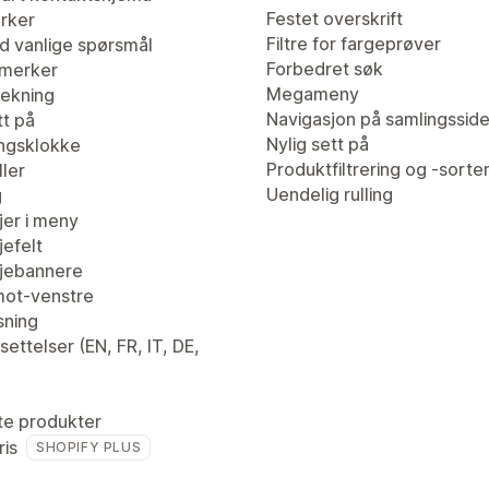
Festet overskrift
erker
Filtre for fargeprøver
d vanlige spørsmål
Forbedret søk
merker
Megameny
ekning
Navigasjon på samlingssid
tt på
Nylig sett på
ingsklokke
Produktfiltrering og -sorte
ler
Uendelig rulling
g
er i meny
efelt
jebannere
ot-venstre
sning
ettelser (EN, FR, IT, DE,
te produkter
ris
SHOPIFY PLUS