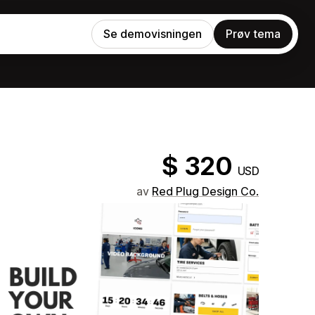
Se demovisningen
Prøv tema
$ 320
USD
av
Red Plug Design Co.