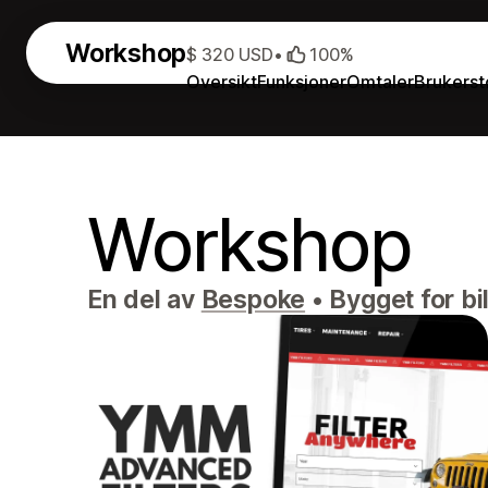
Workshop
$ 320 USD
•
100%
Oversikt
Funksjoner
Omtaler
Brukerst
Workshop
En del av
Bespoke
•
Bygget for bi