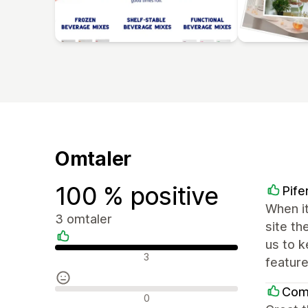
Omtaler
100 % positive
Pife
When it
3 omtaler
site th
us to k
Positive omtaler
3
feature
Comb
Nøytrale omtaler
0