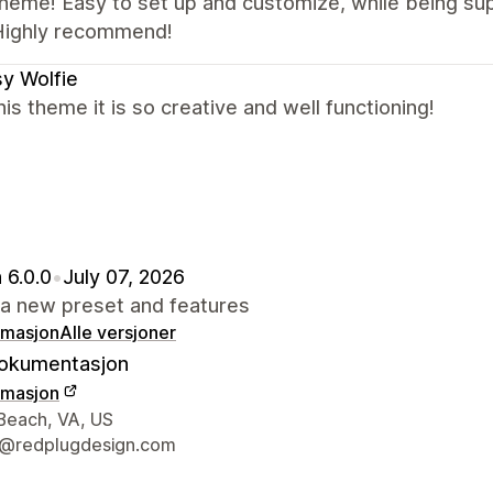
theme! Easy to set up and customize, while being s
Highly recommend!
y Wolfie
this theme it is so creative and well functioning!
 6.0.0
•
July 07, 2026
a new preset and features
rmasjon
Alle versjoner
okumentasjon
rmasjon
ens kontaktinfo
 Beach, VA, US
t@redplugdesign.com