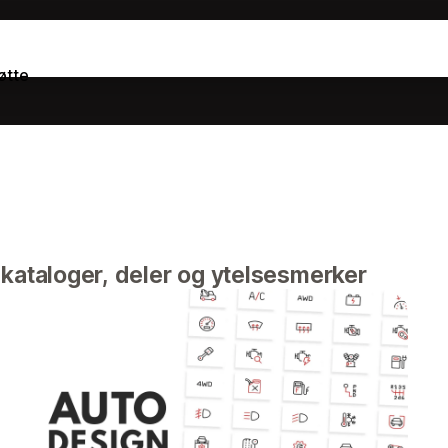
øtte
lkataloger, deler og ytelsesmerker