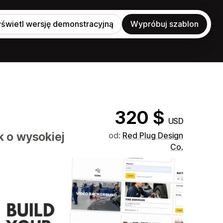
świetl wersję demonstracyjną
Wypróbuj szablon
320 $
USD
k o wysokiej
od:
Red Plug Design
Co.