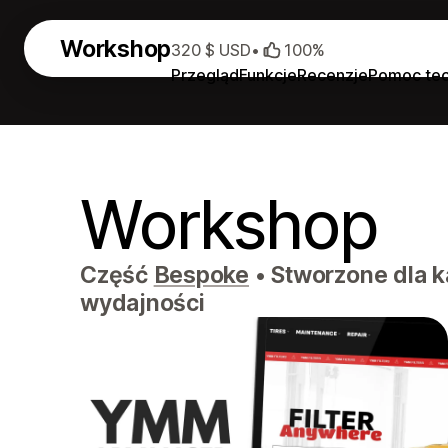
Workshop
320 $ USD
•
100%
Przegląd
Funkcje
Recenzje
Pomoc tec
Workshop
Część
Bespoke
•
Stworzone dla k
wydajności