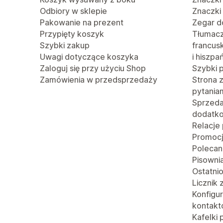
Odbiory w sklepie
Znaczki
Pakowanie na prezent
Zegar d
Przypięty koszyk
Tłumacze
Szybki zakup
francusk
Uwagi dotyczące koszyka
i hiszpa
Zaloguj się przy użyciu Shop
Szybki 
Zamówienia w przedsprzedaży
Strona 
pytania
Sprzed
dodatk
Relacje
Promoc
Polecan
Pisowni
Ostatni
Licznik
Konfigu
kontak
Kafelki 