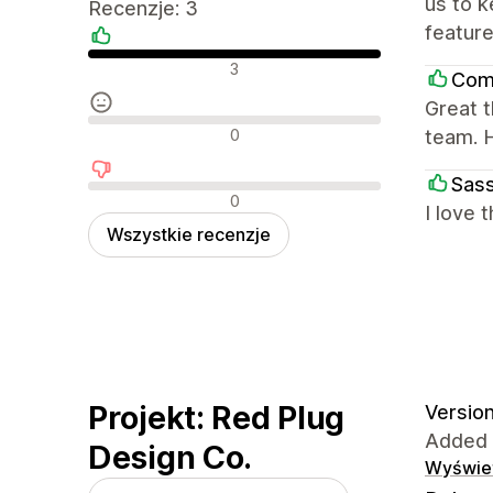
us to k
Recenzje: 3
feature
Pozytywne recenzje
3
Comb
Great 
Neutralne recenzje
0
team. 
Sass
Negatywne recenzje
0
I love 
Wszystkie recenzje
Projekt: Red Plug
Version
Added 
Design Co.
Wyświet