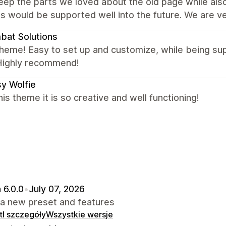
eep the parts we loved about the old page while als
s would be supported well into the future. We are v
at Solutions
theme! Easy to set up and customize, while being s
Highly recommend!
y Wolfie
this theme it is so creative and well functioning!
 6.0.0
•
July 07, 2026
a new preset and features
l szczegóły
Wszystkie wersje