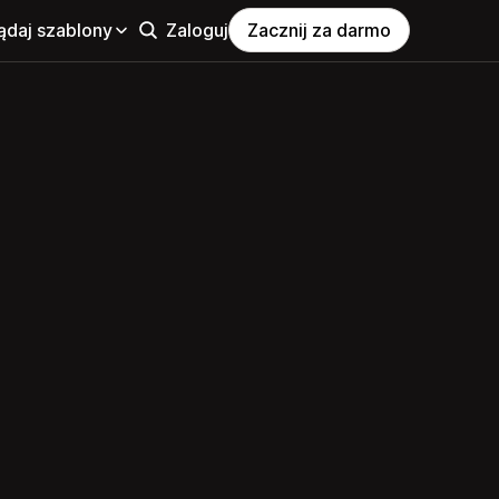
ądaj szablony
Zaloguj
Zacznij za darmo