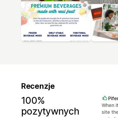
Recenzje
100%
Pife
When it
pozytywnych
site th