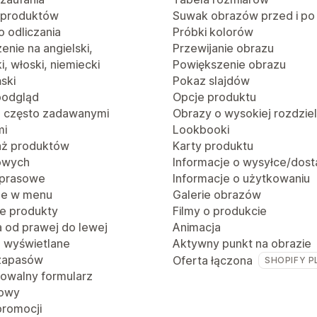
 produktów
Suwak obrazów przed i po
o odliczania
Próbki kolorów
nie na angielski,
Przewijanie obrazu
i, włoski, niemiecki
Powiększenie obrazu
ński
Pokaz slajdów
podgląd
Opcje produktu
z często zadawanymi
Obrazy o wysokiej rozdzie
mi
Lookbooki
aż produktów
Karty produktu
owych
Informacje o wysyłce/dost
 prasowe
Informacje o użytkowaniu
je w menu
Galerie obrazów
e produkty
Filmy o produkcie
a od prawej do lewej
Animacja
o wyświetlane
Aktywny punkt na obrazie
 zapasów
Oferta łączona
SHOPIFY P
rowalny formularz
towy
promocji