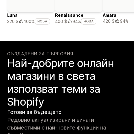
Luna
Renaissance
Amara
420 $
94%
320 $
100%
400 $
94%
НОВА
НОВА
СЪЗДАДЕНИ ЗА ТЪРГОВИЯ
Най-добрите онлайн
магазини в света
използват теми за
Shopify
Готови за бъдещето
Редовно актуализирани и винаги
съвместими с най-новите функции на