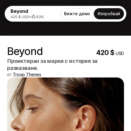
Beyond
Вижте демо
Изпробвай
420 $ USD
•
93%
Beyond
420 $
USD
Проектиран за марки с история за
разказване.
от
Troop Themes