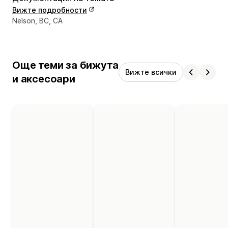
Вижте подробности
Данни за връзка с дизайнера
Nelson, BC, CA
Още теми за бижута
Вижте всички
и аксесоари