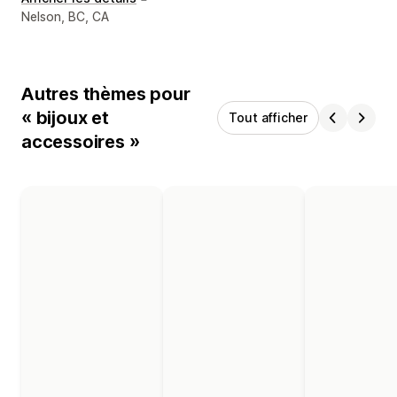
Coordonnées du concepteur
Nelson, BC, CA
Autres thèmes pour
« bijoux et
Tout afficher
accessoires »