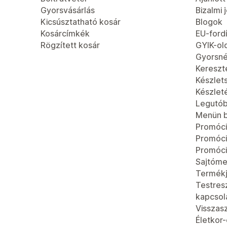
Gyorsvásárlás
Bizalmi 
Kicsúsztatható kosár
Blogok
Kosárcímkék
EU-fordí
Rögzített kosár
GYIK-ol
Gyorsn
Kereszt
Készlet
Készlet
Legutób
Menün b
Promóci
Promóc
Promóci
Sajtóme
Termék
Testres
kapcsola
Visszas
Életkor