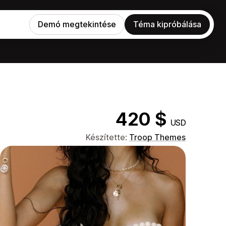
Demó megtekintése
Téma kipróbálása
420 $
USD
Készítette:
Troop Themes