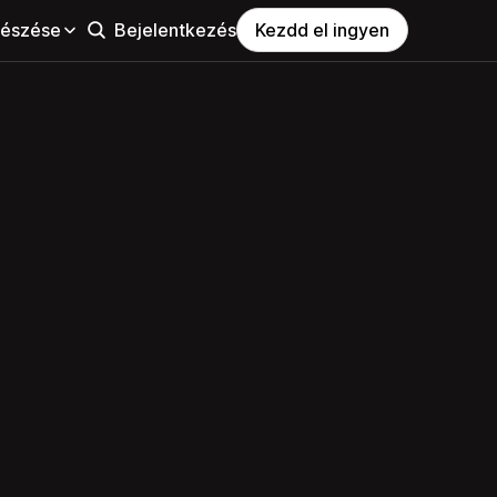
észése
Bejelentkezés
Kezdd el ingyen