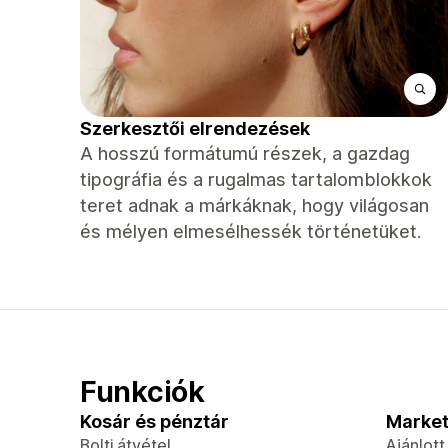
Szerkesztői elrendezések
A hosszú formátumú részek, a gazdag
tipográfia és a rugalmas tartalomblokkok
teret adnak a márkáknak, hogy világosan
és mélyen elmesélhessék történetüket.
Funkciók
Kosár és pénztár
Market
Bolti átvétel
Ajánlot