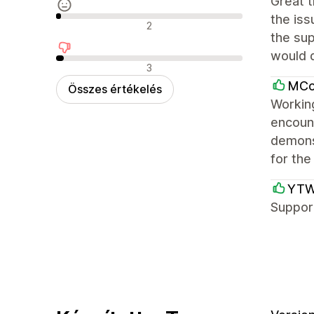
Great t
the iss
Semleges értékelések
2
the su
would d
Negatív értékelések
3
MCo
Összes értékelés
Workin
encount
demons
for the
YTWO
Support