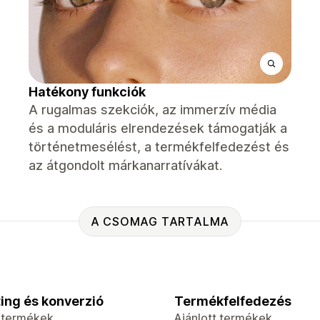
Hatékony funkciók
A rugalmas szekciók, az immerzív média
és a moduláris elrendezések támogatják a
történetmesélést, a termékfelfedezést és
az átgondolt márkanarratívákat.
A CSOMAG TARTALMA
ing és konverzió
Termékfelfedezés
t termékek
Ajánlott termékek