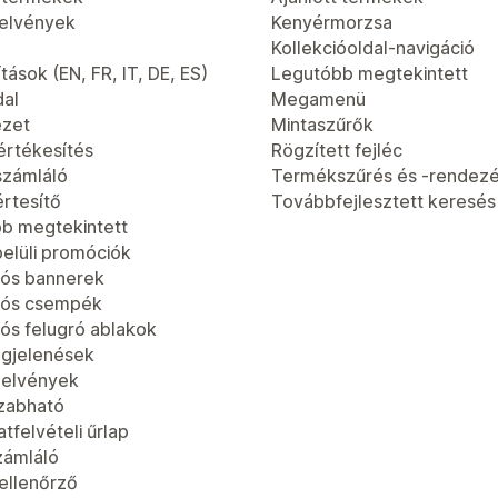
jelvények
Kenyérmorzsa
Kollekcióoldal-navigáció
tások (EN, FR, IT, DE, ES)
Legutóbb megtekintett
dal
Megamenü
ézet
Mintaszűrők
értékesítés
Rögzített fejléc
számláló
Termékszűrés és -rendez
értesítő
Továbbfejlesztett keresés
b megtekintett
elüli promóciók
ós bannerek
iós csempék
ós felugró ablakok
gjelenések
jelvények
zabható
tfelvételi űrlap
zámláló
-ellenőrző