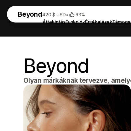
Beyond
420 $ USD
•
93%
Áttekintés
Funkciók
Értékelések
Támoga
Beyond
Olyan márkáknak tervezve, amely