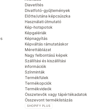
Diavetítés
Divatfotó-gyűjtemények
Előtte/utána képcsúszka
Használati útmutató
Kép-hotspotok
Képgalériák
és
Képnagyítás
Képváltás rámutatáskor
Mérettáblázat
Nagy felbontású képek
Szállítási és kiszállítási
információk
Színminták
Termékfülek
Termékopciók
Termékvideók
Összetevők vagy tápértékadatok
Összevont terméklistázás
SHOPIFY PLUS