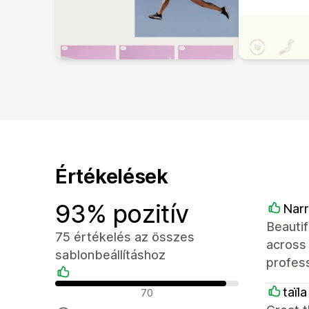
Értékelések
93% pozitív
Nar
Beautif
75 értékelés az összes
across
sablonbeállításhoz
profess
Pozitív értékelések
taїl
70