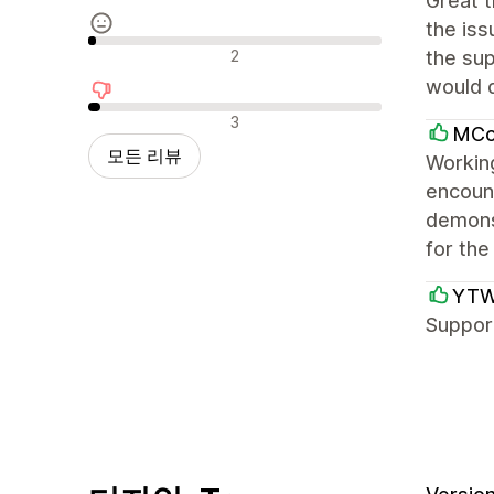
Great t
the iss
중립적인 리뷰
2
the su
would d
부정적인 리뷰
3
MCo
모든 리뷰
Workin
encount
demons
for the
YTWO
Support