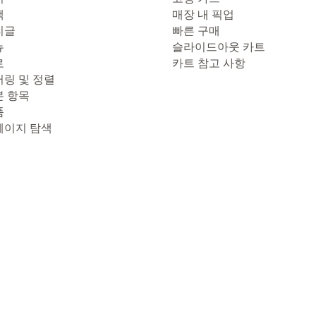
색
매장 내 픽업
리글
빠른 구매
뉴
슬라이드아웃 카트
로
카트 참고 사항
터링 및 정렬
본 항목
품
페이지 탐색