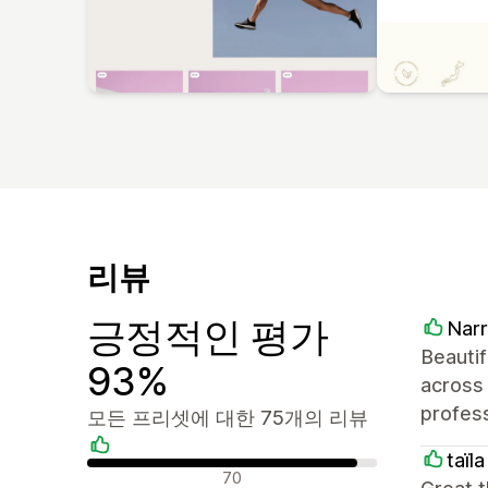
리뷰
긍정적인 평가
Nar
Beautif
93%
across
profess
모든 프리셋에 대한 75개의 리뷰
taїl
긍정적인 리뷰
70