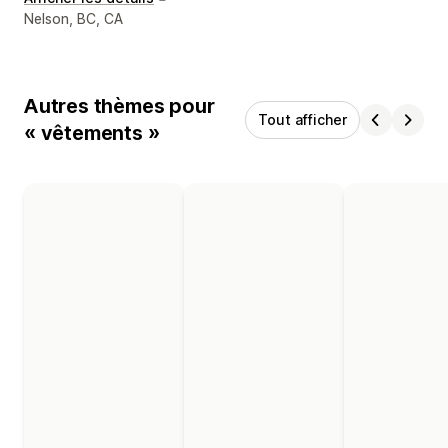
Coordonnées du concepteur
Nelson, BC, CA
Autres thèmes pour
Tout afficher
« vêtements »