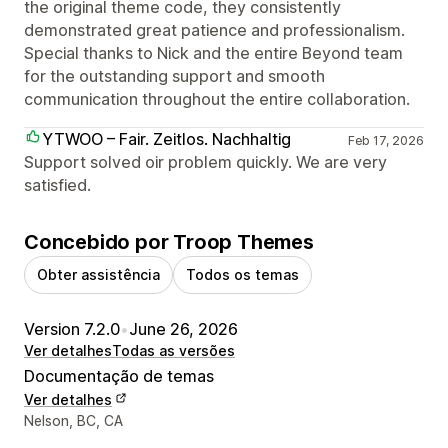
the original theme code, they consistently
demonstrated great patience and professionalism.
Special thanks to Nick and the entire Beyond team
for the outstanding support and smooth
communication throughout the entire collaboration.
YTWOO – Fair. Zeitlos. Nachhaltig
Feb 17, 2026
Support solved oir problem quickly. We are very
satisfied.
Concebido por Troop Themes
Obter assistência
Todos os temas
Version 7.2.0
•
June 26, 2026
Ver detalhes
Todas as versões
Documentação de temas
Ver detalhes
Detalhes de contacto do designer
Nelson, BC, CA