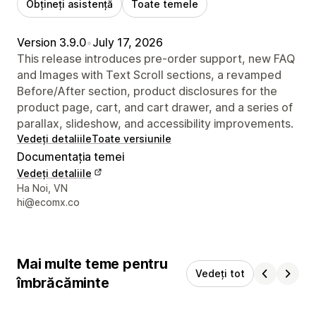
Obțineți asistență
Toate temele
Version 3.9.0
•
July 17, 2026
This release introduces pre-order support, new FAQ
and Images with Text Scroll sections, a revamped
Before/After section, product disclosures for the
product page, cart, and cart drawer, and a series of
parallax, slideshow, and accessibility improvements.
Vedeți detaliile
Toate versiunile
Documentația temei
Vedeți detaliile
Detaliile de contact ale designerului
Ha Noi, VN
hi@ecomx.co
Mai multe teme pentru
Vedeți tot
îmbrăcăminte