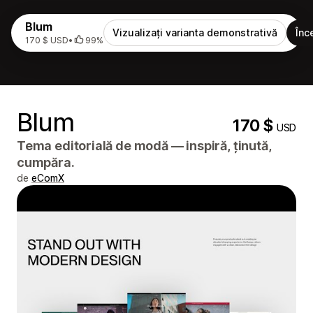
Blum
Vizualizați varianta demonstrativă
Înc
170 $ USD
•
99%
Blum
170 $
USD
Tema editorială de modă — inspiră, ținută,
cumpăra.
de
eComX