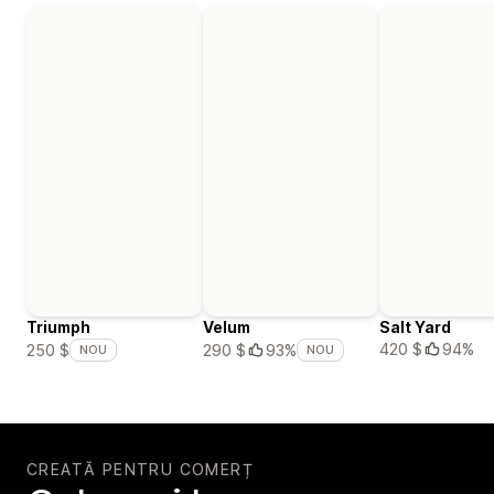
Triumph
Velum
Salt Yard
420 $
94%
250 $
290 $
93%
NOU
NOU
CREATĂ PENTRU COMERȚ