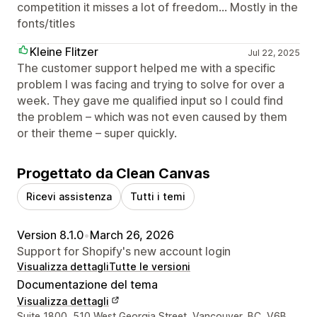
competition it misses a lot of freedom... Mostly in the
fonts/titles
Kleine Flitzer
Jul 22, 2025
The customer support helped me with a specific
problem I was facing and trying to solve for over a
week. They gave me qualified input so I could find
the problem – which was not even caused by them
or their theme – super quickly.
Progettato da Clean Canvas
Ricevi assistenza
Tutti i temi
Version 8.1.0
•
March 26, 2026
Support for Shopify's new account login
Visualizza dettagli
Tutte le versioni
Documentazione del tema
Visualizza dettagli
Recapiti del designer
Suite 1800, 510 West Georgia Street, Vancouver, BC, V6B