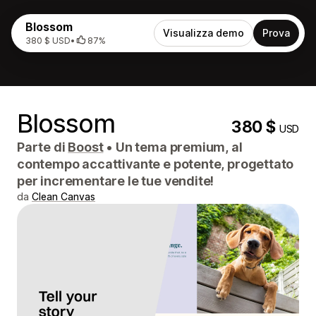
Blossom
Visualizza demo
Prova
380 $ USD
•
87%
Blossom
380 $
USD
Parte di
Boost
•
Un tema premium, al
contempo accattivante e potente, progettato
per incrementare le tue vendite!
da
Clean Canvas