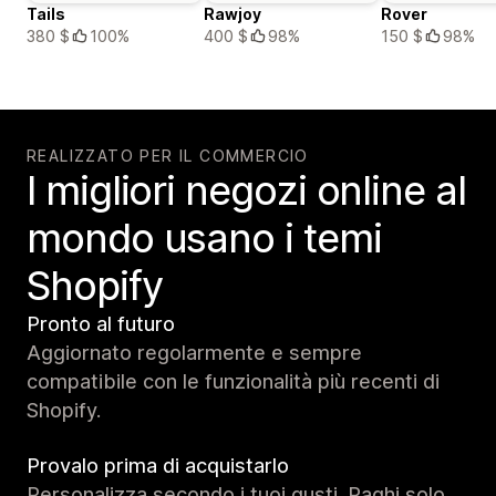
Tails
Rawjoy
Rover
380 $
100%
400 $
98%
150 $
98%
REALIZZATO PER IL COMMERCIO
I migliori negozi online al
mondo usano i temi
Shopify
Pronto al futuro
Aggiornato regolarmente e sempre
compatibile con le funzionalità più recenti di
Shopify.
Provalo prima di acquistarlo
Personalizza secondo i tuoi gusti. Paghi solo