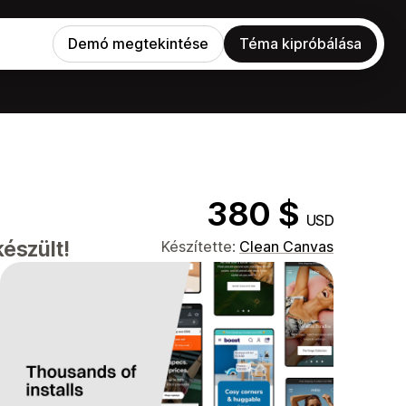
Demó megtekintése
Téma kipróbálása
380 $
USD
észült!
Készítette:
Clean Canvas