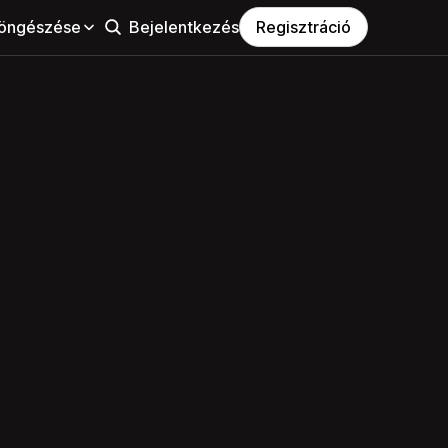
öngészése
Bejelentkezés
Regisztráció