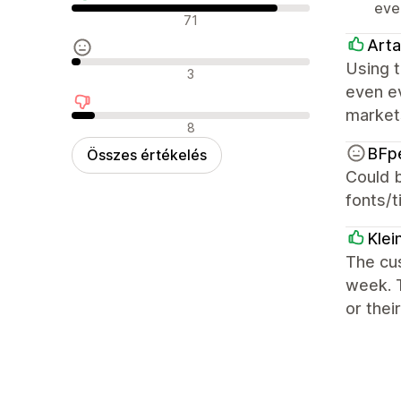
eve
Pozitív értékelések
71
Arta
Using t
Semleges értékelések
3
even ev
markets
Negatív értékelések
8
BFp
Összes értékelés
Could b
fonts/t
Klei
The cus
week. T
or thei