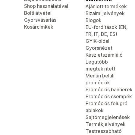
Shop használatával
Ajánlott termékek
Bolti átvétel
Bizalmi jelvények
Gyorsvásárlás
Blogok
Kosárcímkék
EU-fordítások (EN,
FR, IT, DE, ES)
GYIK-oldal
Gyorsnézet
Készletszámláló
Legutóbb
megtekintett
Menün belüli
promóciók
Promóciós bannerek
Promóciós csempék
Promóciós felugró
ablakok
Sajtómegjelenések
Termékjelvények
Testreszabható