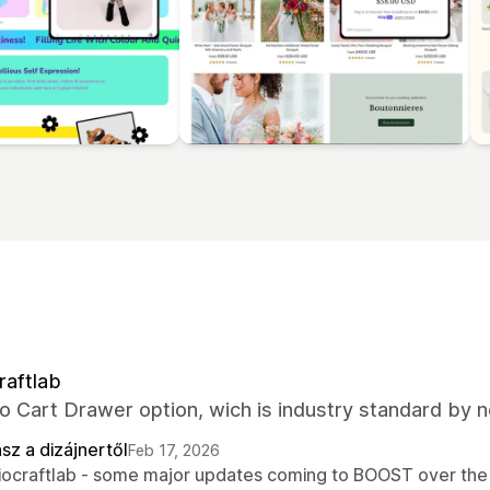
raftlab
o Cart Drawer option, wich is industry standard by 
sz a dizájnertől
Feb 17, 2026
Biocraftlab - some major updates coming to BOOST over the 