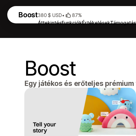
Boost
380 $ USD
•
87%
Áttekintés
Funkciók
Értékelések
Támogatás
Boost
Egy játékos és erőteljes prémiu