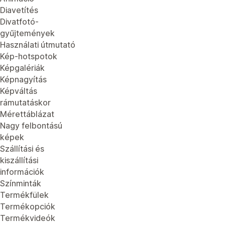
Diavetítés
Divatfotó-
gyűjtemények
Használati útmutató
Kép-hotspotok
Képgalériák
Képnagyítás
Képváltás
rámutatáskor
Mérettáblázat
Nagy felbontású
képek
Szállítási és
kiszállítási
információk
Színminták
Termékfülek
Termékopciók
Termékvideók