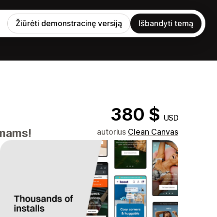
Žiūrėti demonstracinę versiją
Išbandyti temą
380 $
USD
imams!
autorius
Clean Canvas