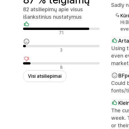
Sadly n
82 atsiliepimų apie visus
Kūr
išankstinius nustatymus
Hi 
eve
Teigiami atsiliepimai
71
Arta
Using t
Neutralūs atsiliepimai
3
even ev
markets
Neigiami atsiliepimai
8
BFp
Visi atsiliepimai
Could b
fonts/t
Klei
The cus
week. T
or thei