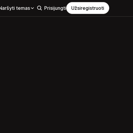
Naršyti temas
Prisijungti
Užsiregistruoti