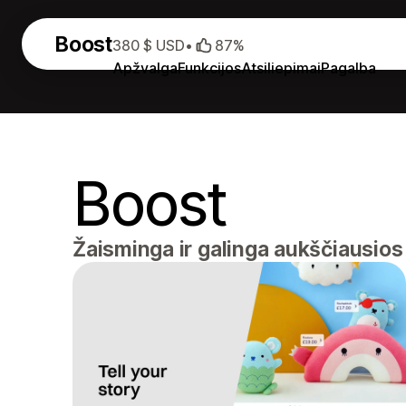
Boost
380 $ USD
•
87%
Apžvalga
Funkcijos
Atsiliepimai
Pagalba
Boost
Žaisminga ir galinga aukščiausio