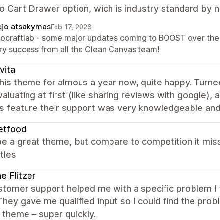
o Cart Drawer option, wich is industry standard by 
ėjo atsakymas
Feb 17, 2026
Biocraftlab - some major updates coming to BOOST over the 
ry success from all the Clean Canvas team!
vita
his theme for almous a year now, quite happy. Turned
aluating at first (like sharing reviews with google),
 feature their support was very knowledgeable and a
etfood
e a great theme, but compare to competition it misse
itles
ne Flitzer
tomer support helped me with a specific problem I w
hey gave me qualified input so I could find the pr
r theme – super quickly.