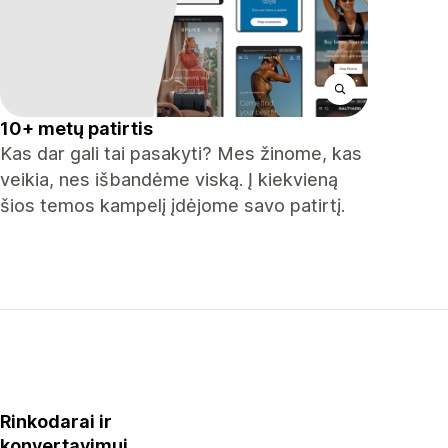
10+ metų patirtis
Kas dar gali tai pasakyti? Mes žinome, kas
veikia, nes išbandėme viską. Į kiekvieną
šios temos kampelį įdėjome savo patirtį.
Rinkodarai ir
konvertavimui