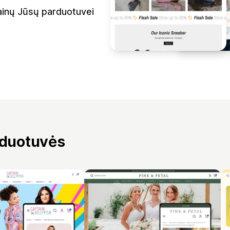
ainų Jūsų parduotuvei
rduotuvės