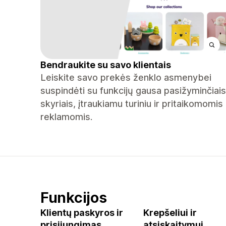
Bendraukite su savo klientais
Leiskite savo prekės ženklo asmenybei
suspindėti su funkcijų gausa pasižyminčiais
skyriais, įtraukiamu turiniu ir pritaikomomis
reklamomis.
Funkcijos
Klientų paskyros ir
Krepšeliui ir
prisijungimas
atsiskaitymui