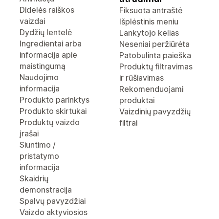
Didelės raiškos
Fiksuota antraštė
vaizdai
Išplėstinis meniu
Dydžių lentelė
Lankytojo kelias
Ingredientai arba
Neseniai peržiūrėta
informacija apie
Patobulinta paieška
maistingumą
Produktų filtravimas
Naudojimo
ir rūšiavimas
informacija
Rekomenduojami
Produkto parinktys
produktai
Produkto skirtukai
Vaizdinių pavyzdžių
Produktų vaizdo
filtrai
įrašai
Siuntimo /
pristatymo
informacija
Skaidrių
demonstracija
Spalvų pavyzdžiai
Vaizdo aktyviosios