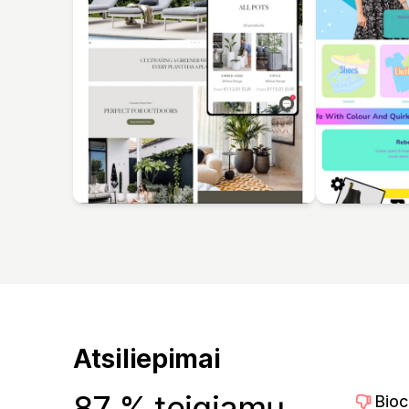
Atsiliepimai
87 % teigiamų
Bioc