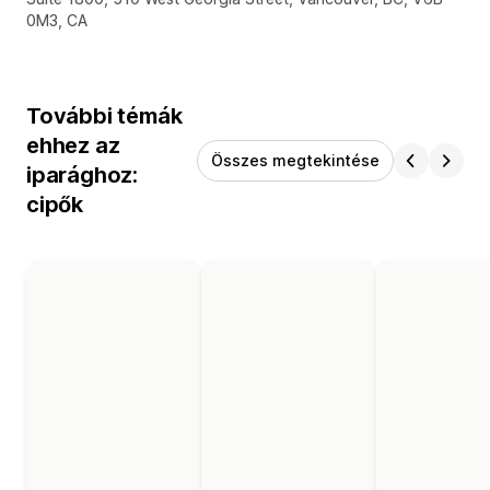
0M3, CA
További témák
ehhez az
Összes megtekintése
iparághoz:
cipők