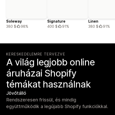
Soleway
Signature
Linen
380 $
98%
400 $
91%
380 $
91%
KERESKEDELEMRE TERVEZVE
A világ legjobb online
áruházai Shopify
témákat használnak
Jövőtálló
Rendszeresen frissül, és mindig
együttműködik a legújabb Shopify funkciókkal.