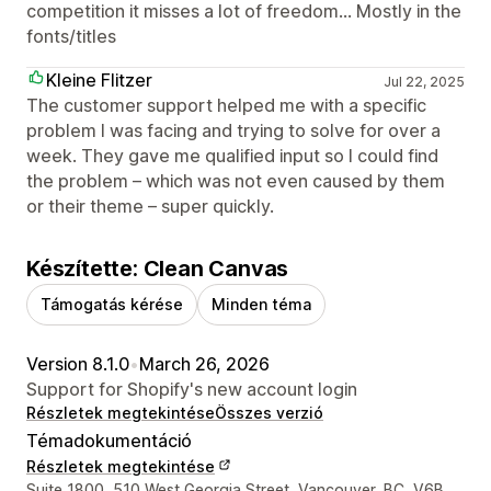
competition it misses a lot of freedom... Mostly in the
fonts/titles
Kleine Flitzer
Jul 22, 2025
The customer support helped me with a specific
problem I was facing and trying to solve for over a
week. They gave me qualified input so I could find
the problem – which was not even caused by them
or their theme – super quickly.
Készítette: Clean Canvas
Támogatás kérése
Minden téma
Version 8.1.0
•
March 26, 2026
Support for Shopify's new account login
Részletek megtekintése
Összes verzió
Témadokumentáció
Részletek megtekintése
Dizájner kapcsolattartási adatai
Suite 1800, 510 West Georgia Street, Vancouver, BC, V6B