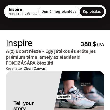
Inspire
Demó megtekintése
Kipróbálás
380 $ USD
•
87%
Inspire
380 $
USD
A(z)
Boost
része
•
Egy játékos és erőteljes
prémium téma, amely az eladásaid
FOKOZÁSÁRA készült!
Készítette:
Clean Canvas