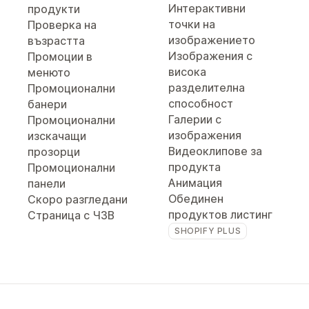
Интерактивни
продукти
точки на
Проверка на
изображението
възрастта
Изображения с
Промоции в
висока
менюто
разделителна
Промоционални
способност
банери
Галерии с
Промоционални
изображения
изскачащи
Видеоклипове за
прозорци
продукта
Промоционални
Анимация
панели
Обединен
Скоро разгледани
продуктов листинг
Страница с ЧЗВ
SHOPIFY PLUS