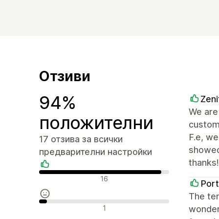
Отзиви
94%
Zeni
We are 
положителни
custom 
F.e, w
17 отзива за всички
showed
предварителни настройки
thanks!
Положителни отзиви
16
Por
The tem
Неутрални отзиви
1
wonderf