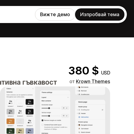
Вижте демо
Изпробвай тема
380 $
USD
ативна гъвкавост
от
Krown Themes