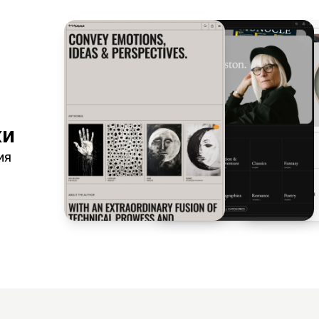
ки
ия