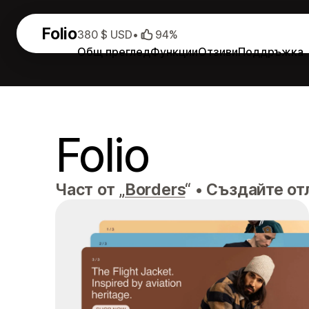
Folio
380 $ USD
•
94%
Общ преглед
Функции
Отзиви
Поддръжка
Folio
Част от „
Borders
“
•
Създайте отл