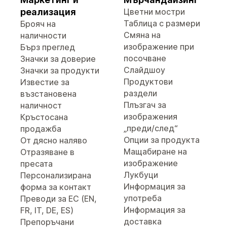
реализация
Цветни мостри
Таблица с размери
Брояч на
Смяна на
наличности
изображение при
Бърз преглед
посочване
Значки за доверие
Слайдшоу
Значки за продукти
Продуктови
Известие за
раздели
възстановена
Плъзгач за
наличност
изображения
Кръстосана
„преди/след“
продажба
Опции за продукта
От дясно наляво
Мащабиране на
Отразяване в
изображение
пресата
Лукбуци
Персонализирана
Информация за
форма за контакт
употреба
Преводи за ЕС (EN,
Информация за
FR, IT, DE, ES)
доставка
Препоръчани