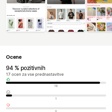
Ocene
94 % pozitivnih
17 ocen za vse prednastavitve
Pozitivne ocene
16
Nevtralne ocene
1
Negativne ocene
0