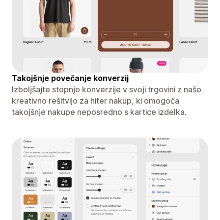
Takojšnje povečanje konverzij
Izboljšajte stopnjo konverzije v svoji trgovini z našo
kreativno rešitvijo za hiter nakup, ki omogoča
takojšnje nakupe neposredno s kartice izdelka.