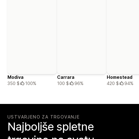
Modiva
Carrara
Homestead
350 $
100%
100 $
96%
420 $
94%
USTVARJENO ZA TRGOVANJE
Najboljše spletne