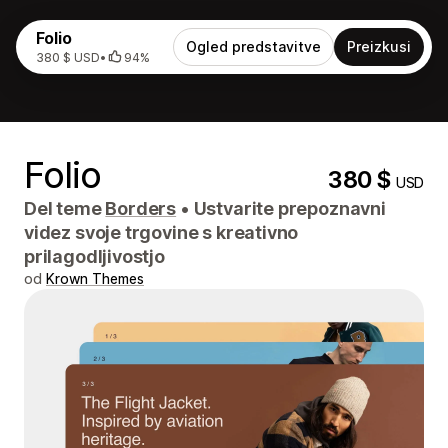
Folio
Ogled predstavitve
Preizkusi
380 $ USD
•
94%
Folio
380 $
USD
Del teme
Borders
•
Ustvarite prepoznavni
videz svoje trgovine s kreativno
prilagodljivostjo
od
Krown Themes