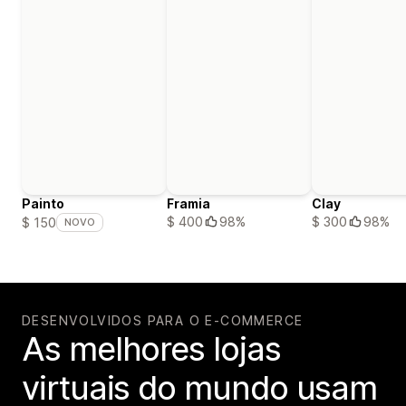
Painto
Framia
Clay
$ 400
98%
$ 300
98%
$ 150
NOVO
DESENVOLVIDOS PARA O E-COMMERCE
As melhores lojas
virtuais do mundo usam