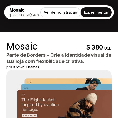
Mosaic
Ver demonstração
Experimentar
$ 380 USD
•
94%
Mosaic
$ 380
USD
Parte de
Borders
•
Crie a identidade visual da
sua loja com flexibilidade criativa.
por
Krown Themes