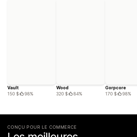
Vault
Wood
Gorpcore
150 $
98%
320 $
84%
170 $
98%
CONÇU POUR LE COMMERCE
Les meilleures