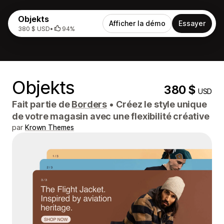
Objekts
Afficher la démo
Essayer
380 $ USD
•
94%
Objekts
380 $
USD
Fait partie de
Borders
•
Créez le style unique
de votre magasin avec une flexibilité créative
par
Krown Themes