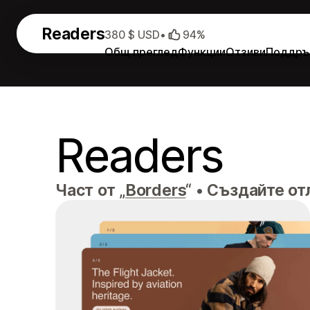
Readers
380 $ USD
•
94%
Общ преглед
Функции
Отзиви
Поддръ
Readers
Част от „
Borders
“
•
Създайте отл