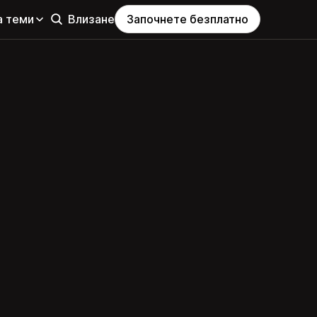
а теми
Влизане
Започнете безплатно