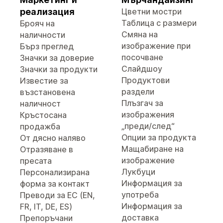
реализация
Цветни мостри
Таблица с размери
Брояч на
Смяна на
наличности
изображение при
Бърз преглед
посочване
Значки за доверие
Слайдшоу
Значки за продукти
Продуктови
Известие за
раздели
възстановена
Плъзгач за
наличност
изображения
Кръстосана
„преди/след“
продажба
Опции за продукта
От дясно наляво
Мащабиране на
Отразяване в
изображение
пресата
Лукбуци
Персонализирана
Информация за
форма за контакт
употреба
Преводи за ЕС (EN,
Информация за
FR, IT, DE, ES)
доставка
Препоръчани