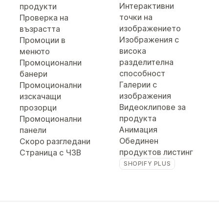
Интерактивни
продукти
точки на
Проверка на
изображението
възрастта
Изображения с
Промоции в
висока
менюто
разделителна
Промоционални
способност
банери
Галерии с
Промоционални
изображения
изскачащи
Видеоклипове за
прозорци
продукта
Промоционални
Анимация
панели
Обединен
Скоро разгледани
продуктов листинг
Страница с ЧЗВ
SHOPIFY PLUS