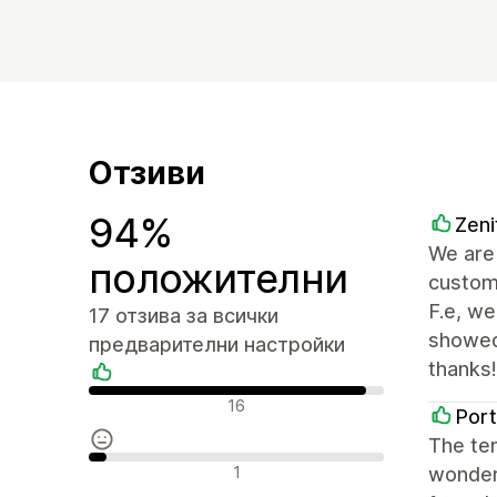
Отзиви
94%
Zeni
We are 
положителни
custom 
F.e, w
17 отзива за всички
showed
предварителни настройки
thanks!
Положителни отзиви
16
Por
The tem
Неутрални отзиви
1
wonderf