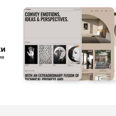
ки
ия