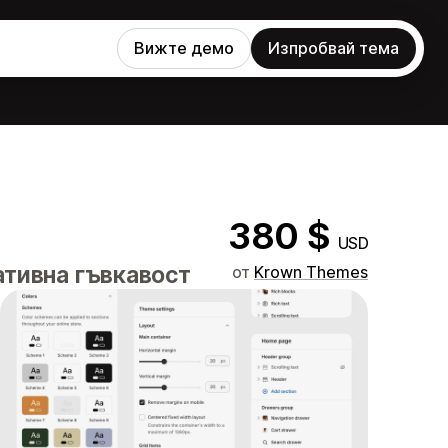
Вижте демо
Изпробвай тема
380 $
USD
ативна гъвкавост
от
Krown Themes