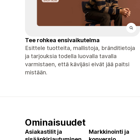
Tee rohkea ensivaikutelma
Esittele tuotteita, mallistoja, bränditietoja
ja tarjouksia todella luovalla tavalla
varmistaen, että kävijäsi eivät jää paitsi
mistään.
Ominaisuudet
Asiakastilit ja
Markkinointi ja
sisäänkirjautuminen
konversio