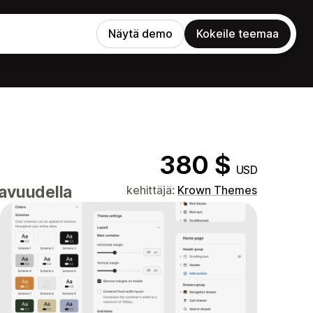
Näytä demo
Kokeile teemaa
380 $
USD
tavuudella
kehittäjä:
Krown Themes