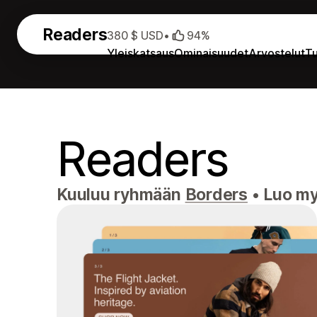
Readers
380 $ USD
•
94%
Yleiskatsaus
Ominaisuudet
Arvostelut
Tu
Readers
Kuuluu ryhmään
Borders
•
Luo myy