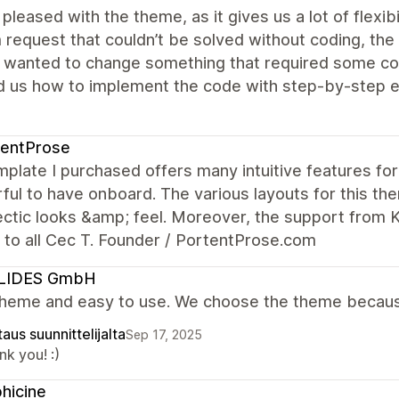
pleased with the theme, as it gives us a lot of flexi
request that couldn’t be solved without coding, the
e wanted to change something that required some co
 us how to implement the code with step-by-step e
tentProse
plate I purchased offers many intuitive features for
ul to have onboard. The various layouts for this th
ectic looks &amp; feel. Moreover, the support from K
 to all Cec T. Founder / PortentProse.com
LIDES GmbH
theme and easy to use. We choose the theme because 
aus suunnittelijalta
Sep 17, 2025
k you! :)
hicine