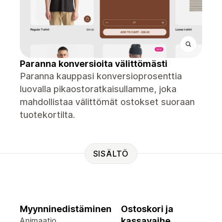
Paranna konversioita välittömästi
Paranna kauppasi konversioprosenttia
luovalla pikaostoratkaisullamme, joka
mahdollistaa välittömät ostokset suoraan
tuotekortilta.
SISÄLTÖ
Myynninedistäminen
Ostoskori ja
Animaatio
kassavaihe