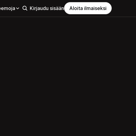
eemoja
Kirjaudu sisään
Aloita ilmaiseksi