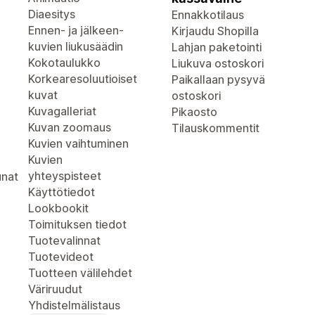
Diaesitys
Ennakkotilaus
Ennen- ja jälkeen-
Kirjaudu Shopilla
kuvien liukusäädin
Lahjan paketointi
Kokotaulukko
Liukuva ostoskori
Korkearesoluutioiset
Paikallaan pysyvä
kuvat
ostoskori
Kuvagalleriat
Pikaosto
Kuvan zoomaus
Tilauskommentit
Kuvien vaihtuminen
Kuvien
yhteyspisteet
unat
Käyttötiedot
Lookbookit
Toimituksen tiedot
Tuotevalinnat
Tuotevideot
Tuotteen välilehdet
Väriruudut
Yhdistelmälistaus