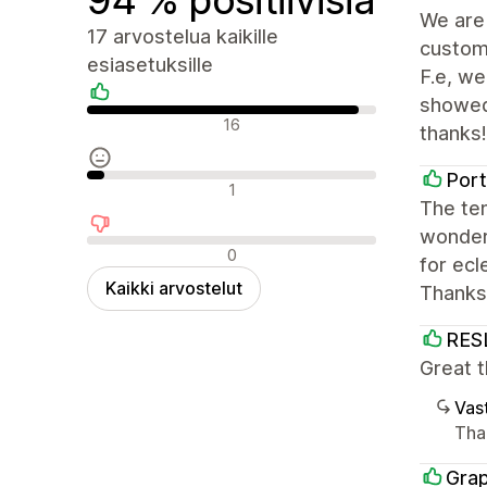
We are 
17 arvostelua kaikille
custom 
esiasetuksille
F.e, w
showed
Positiiviset arvostelut
16
thanks!
Por
Neutraalit arvostelut
1
The tem
wonderf
Negatiiviset arvostelut
0
for ecl
Kaikki arvostelut
Thanks
RES
Great 
Vast
Than
Grap