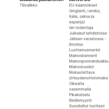
Tilivalikko
EU-käännökset
(englanti, ranska,
italia, saksa ja
espanja)
Iän todentaja
Julkaisut lehdistössä
Jälleen varastossa -
ilmoitus
Luottamusmerkit
Mainosbannerit
Mainosponnahdusikk
Mainosruudut
Mukautettava
yhteydenottolomake
Oikealta
vasemmalle
Pikakatselu
Ristiinmyynti
Suositellut tuotteet