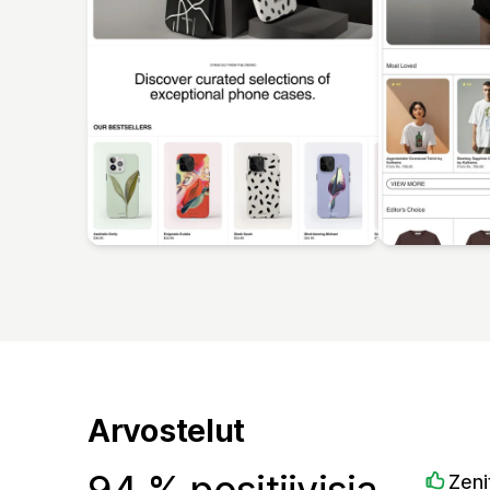
Arvostelut
94 % positiivisia
Zeni