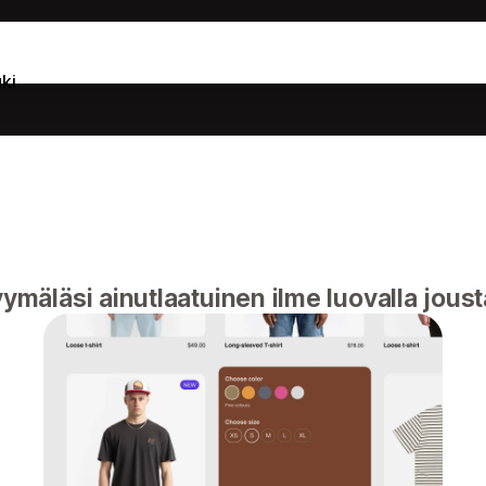
ki
mäläsi ainutlaatuinen ilme luovalla jous