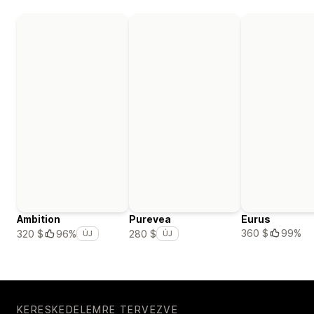
Ambition
Purevea
Eurus
360 $
99%
320 $
96%
280 $
ÚJ
ÚJ
KERESKEDELEMRE TERVEZVE