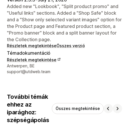
Added new "Lookbook", "Split product promo" and
"Useful links" sections. Added a "Shop Safe" block
and a "Show only selected variant images" option for
the Product page and Featured product section, a
"Promo banner" block and a split banner layout for
the Collection page.
Részletek megtekintése
Összes verzió
Témadokumentáció
Részletek megtekintése
Dizájner kapcsolattartási adatai
Antwerpen, BE
support@utdweb.team
További témák
ehhez az
Összes megtekintése
iparághoz:
szépségápolás