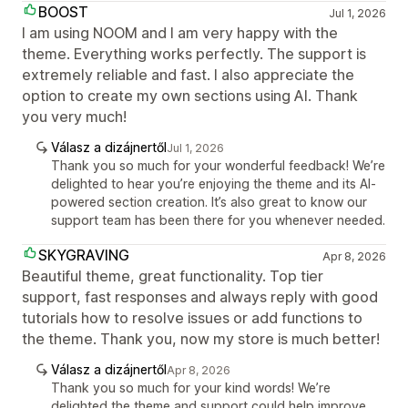
BOOST
Jul 1, 2026
I am using NOOM and I am very happy with the
theme. Everything works perfectly. The support is
extremely reliable and fast. I also appreciate the
option to create my own sections using AI. Thank
you very much!
Válasz a dizájnertől
Jul 1, 2026
Thank you so much for your wonderful feedback! We’re
delighted to hear you’re enjoying the theme and its AI-
powered section creation. It’s also great to know our
support team has been there for you whenever needed.
SKYGRAVING
Apr 8, 2026
Beautiful theme, great functionality. Top tier
support, fast responses and always reply with good
tutorials how to resolve issues or add functions to
the theme. Thank you, now my store is much better!
Válasz a dizájnertől
Apr 8, 2026
Thank you so much for your kind words! We’re
delighted the theme and support could help improve