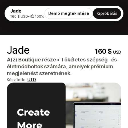
Jade
Demó megtekintése
Kipróbálás
160 $ USD
•
100%
Jade
160 $
USD
A(z)
Boutique
része
•
Tökéletes szépség- és
életmódboltok számára, amelyek prémium
megjelenést szeretnének.
Készítette:
UTD