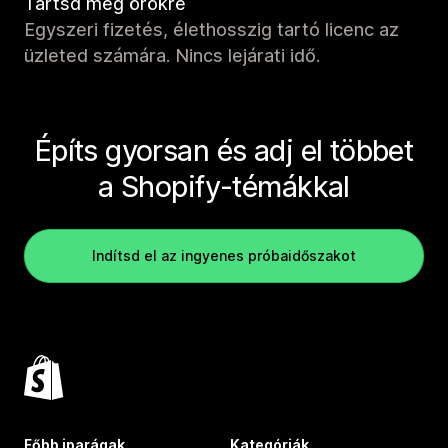
Tartsd meg örökre
Egyszeri fizetés, élethosszig tartó licenc az
üzleted számára. Nincs lejárati idő.
Építs gyorsan és adj el többet
a Shopify-témákkal
Indítsd el az ingyenes próbaidőszakot
Főbb iparágak
Kategóriák