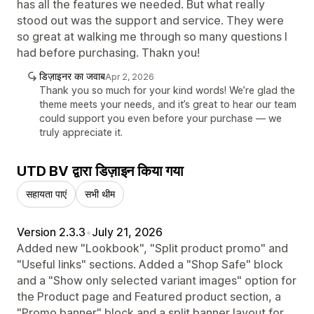
has all the features we needed. But what really
stood out was the support and service. They were
so great at walking me through so many questions I
had before purchasing. Thakn you!
डिज़ाइनर का जवाब
Apr 2, 2026
Thank you so much for your kind words! We’re glad the
theme meets your needs, and it’s great to hear our team
could support you even before your purchase — we
truly appreciate it.
UTD BV द्वारा डिज़ाइन किया गया
सहायता पाएं
सभी थीम
Version 2.3.3
•
July 21, 2026
Added new "Lookbook", "Split product promo" and
"Useful links" sections. Added a "Shop Safe" block
and a "Show only selected variant images" option for
the Product page and Featured product section, a
"Promo banner" block and a split banner layout for