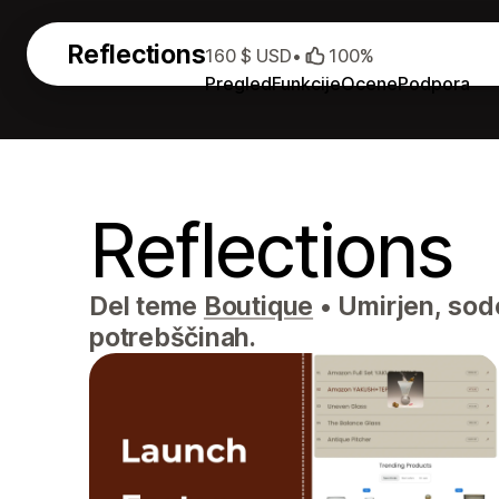
Reflections
160 $ USD
•
100%
Pregled
Funkcije
Ocene
Podpora
Reflections
Del teme
Boutique
•
Umirjen, sodo
potrebščinah.