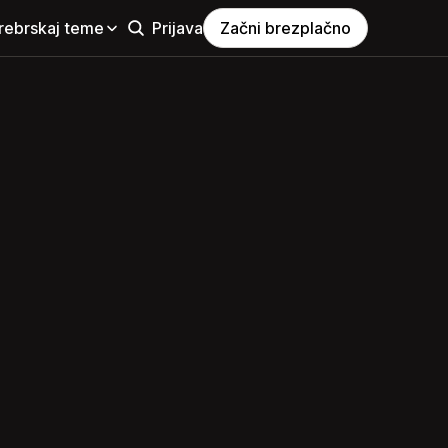
rebrskaj teme
Prijava
Začni brezplačno