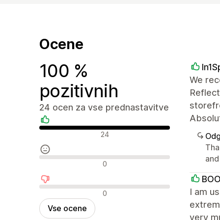
Ocene
100 %
In1S
We rece
pozitivnih
Reflect
storefr
24 ocen za vse prednastavitve
Absolut
Pozitivne ocene
24
Odg
Tha
and 
Nevtralne ocene
0
BOO
Negativne ocene
I am u
0
extreme
Vse ocene
very m