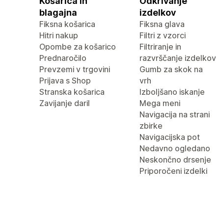
Košarica in
Odkrivanje
blagajna
izdelkov
Fiksna košarica
Fiksna glava
Hitri nakup
Filtri z vzorci
Opombe za košarico
Filtriranje in
Prednaročilo
razvrščanje izdelkov
Prevzemi v trgovini
Gumb za skok na
Prijava s Shop
vrh
Stranska košarica
Izboljšano iskanje
Zavijanje daril
Mega meni
Navigacija na strani
zbirke
Navigacijska pot
Nedavno ogledano
Neskončno drsenje
Priporočeni izdelki