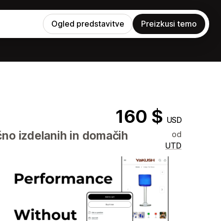
Ogled predstavitve
Preizkusi temo
160 $
USD
čno izdelanih in domačih
od
UTD