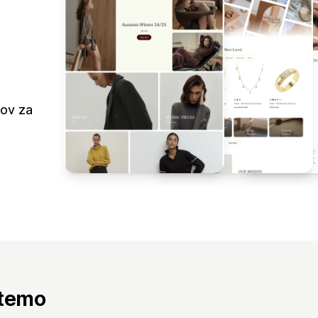
nov za
 temo