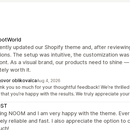
potWorld
ntly updated our Shopify theme and, after reviewing
ions. The setup was intuitive, the customization was 
ont. As a visual brand, our products need to shine —
ely worth it.
ovor oblikovalca
Aug 4, 2026
nk you so much for your thoughtful feedback! We’re thrilled 
that you’re happy with the results. We truly appreciate your
ST
sing NOOM and I am very happy with the theme. Every
ly reliable and fast. I also appreciate the option t
uch!