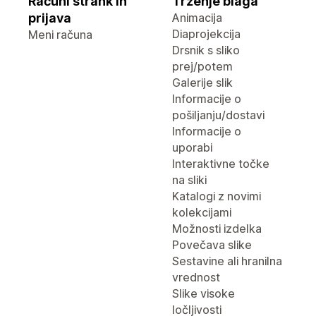
Računi strank in
Trženje blaga
prijava
Animacija
Diaprojekcija
Meni računa
Drsnik s sliko
prej/potem
Galerije slik
Informacije o
pošiljanju/dostavi
Informacije o
uporabi
Interaktivne točke
na sliki
Katalogi z novimi
kolekcijami
Možnosti izdelka
Povečava slike
Sestavine ali hranilna
vrednost
Slike visoke
ločljivosti