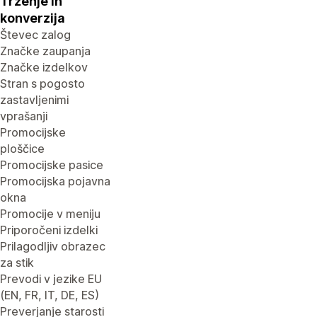
Trženje in
konverzija
Števec zalog
Značke zaupanja
Značke izdelkov
Stran s pogosto
zastavljenimi
vprašanji
Promocijske
ploščice
Promocijske pasice
Promocijska pojavna
okna
Promocije v meniju
Priporočeni izdelki
Prilagodljiv obrazec
za stik
Prevodi v jezike EU
(EN, FR, IT, DE, ES)
Preverjanje starosti