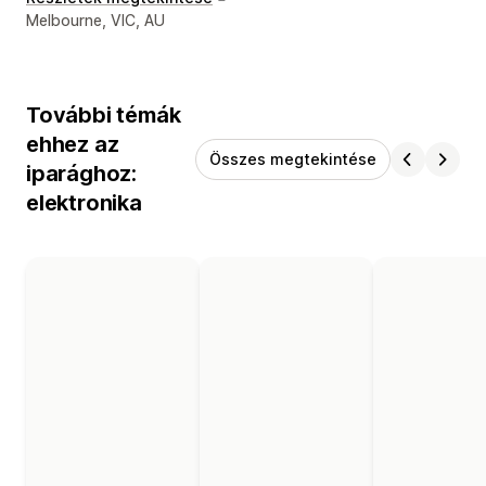
Dizájner kapcsolattartási adatai
Melbourne, VIC, AU
További témák
ehhez az
Összes megtekintése
iparághoz:
elektronika