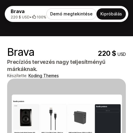
Brava
Demó megtekintése
Kipróbálás
220 $ USD
•
100%
Brava
220 $
USD
Precíziós tervezés nagy teljesítményű
márkáknak.
Készítette:
Koding Themes