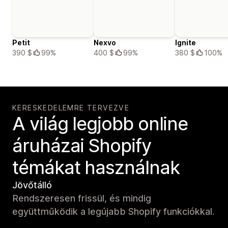
Petit
Nexvo
Ignite
390 $
99%
400 $
99%
380 $
100%
KERESKEDELEMRE TERVEZVE
A világ legjobb online
áruházai Shopify
témákat használnak
Jövőtálló
Rendszeresen frissül, és mindig
együttműködik a legújabb Shopify funkciókkal.