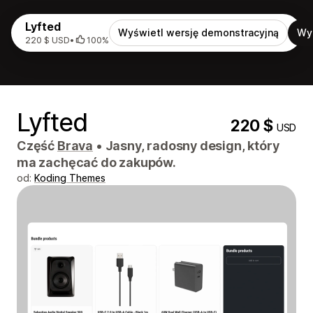
Lyfted
Wyświetl wersję demonstracyjną
Wy
220 $ USD
•
100%
Lyfted
220 $
USD
Część
Brava
•
Jasny, radosny design, który
ma zachęcać do zakupów.
od:
Koding Themes