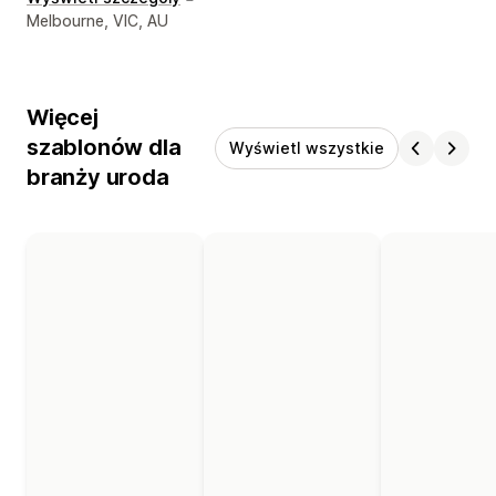
Dane kontaktowe projektanta
Melbourne, VIC, AU
Więcej
szablonów dla
Wyświetl wszystkie
branży uroda