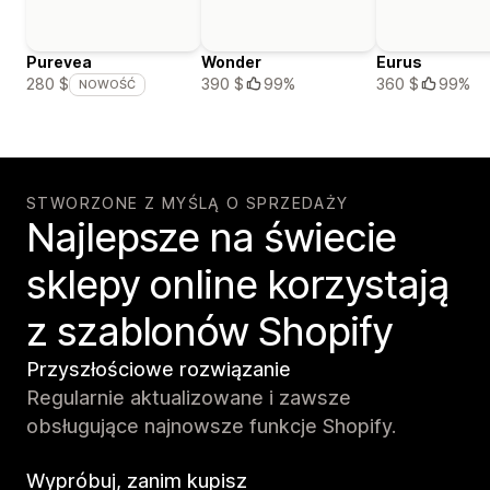
Purevea
Wonder
Eurus
390 $
99%
360 $
99%
280 $
NOWOŚĆ
STWORZONE Z MYŚLĄ O SPRZEDAŻY
Najlepsze na świecie
sklepy online korzystają
z szablonów Shopify
Przyszłościowe rozwiązanie
Regularnie aktualizowane i zawsze
obsługujące najnowsze funkcje Shopify.
Wypróbuj, zanim kupisz