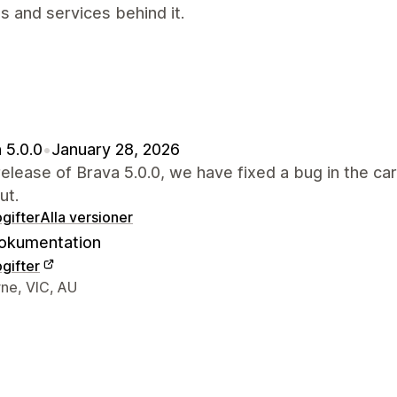
s and services behind it.
 5.0.0
•
January 28, 2026
 release of Brava 5.0.0, we have fixed a bug in the ca
ut.
gifter
Alla versioner
okumentation
gifter
ns kontaktuppgifter
ne, VIC, AU