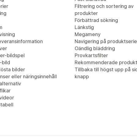
rier
Filtrering och sortering av
ing
produkter
Förbättrad sökning
m
Länkstig
visning
Megameny
leveransinformation
Navigering på produktserie
ver
Oändlig bläddring
er-bildspel
Provkartsfilter
-bild
Rekommenderade produkt
östa bilder
Tillbaka till högst upp på s
nser eller näringsinnehåll
knapp
lternativ
likar
videor
tabell