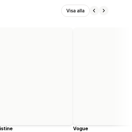
Visa alla
istine
Vogue