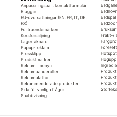
Bildgalle
Anpassningsbart kontaktformulär
Bildhovr
Bloggar
Bildspel
EU-översättningar (EN, FR, IT, DE,
Bildzoo
ES)
Bruksan
Förtroendemärken
Frakt-/
Korsförsäljning
Färgpro
Lagerräknare
Före/eft
Popup-reklam
Hotspot
Pressklipp
Höguppl
Produktmärken
Ingredie
Reklam i menyn
Produkta
Reklambanderoller
Produktf
Reklamplattor
Produkt
Rekommenderade produkter
Storleks
Sida för vanliga frågor
Snabbvisning