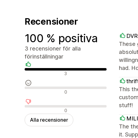
Recensioner
100 % positiva
DVR
These g
3 recensioner för alla
absolut
förinställningar
willing
had. Ho
Positiva recensioner
3
thri
This th
Neutrala recensioner
0
custom 
stuff!
Negativa recensioner
0
MIL
Alla recensioner
The the
it. Sup