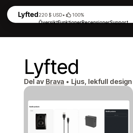
Lyfted
220 $ USD
•
100%
Översikt
Funktioner
Recensioner
Support
Lyfted
Del av
Brava
•
Ljus, lekfull design