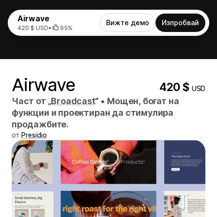
Airwave
Вижте демо
Изпробвай
420 $ USD
•
95%
Airwave
420 $
USD
Част от „
Broadcast
“
•
Мощен, богат на
функции и проектиран да стимулира
продажбите.
от
Presidio