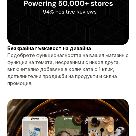
Безкрайна гъвкавост на дизайна
Подобрете функционалността на вашия магазин с
функции на темата, несравними с никоя друга,
включително добавяне в количката с 1 клик,
допълнителни продажби на продукти и силна
промоция.