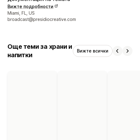
Вижте подробности
Данни за връзка с дизайнера
Miami, FL, US
broadcast@presidiocreative.com
Още теми за храни и
Вижте всички
напитки