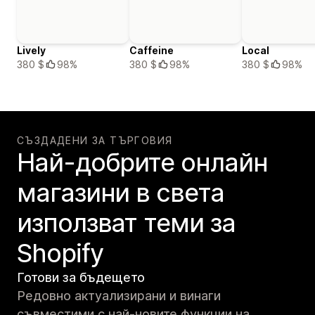
Lively
Caffeine
Local
380 $
98%
380 $
98%
380 $
98%
СЪЗДАДЕНИ ЗА ТЪРГОВИЯ
Най-добрите онлайн
магазини в света
използват теми за
Shopify
Готови за бъдещето
Редовно актуализирани и винаги
съвместими с най-новите функции на