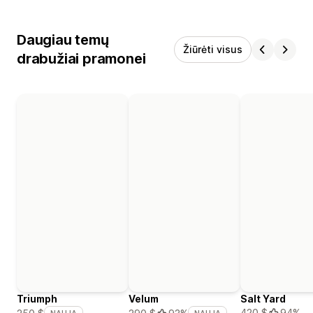
Daugiau temų
Žiūrėti visus
drabužiai pramonei
Triumph
Velum
Salt Yard
420 $
94%