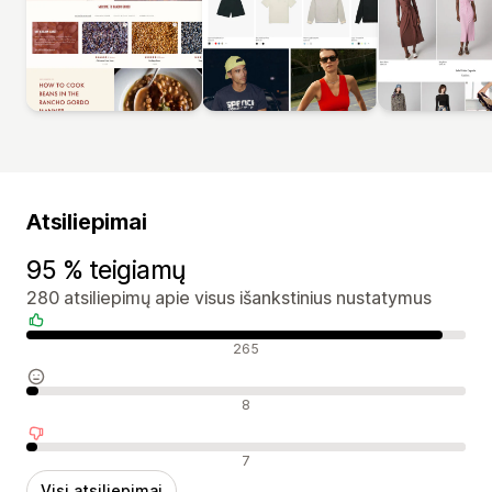
Atsiliepimai
95 % teigiamų
280 atsiliepimų apie visus išankstinius nustatymus
Teigiami atsiliepimai
265
Neutralūs atsiliepimai
8
Neigiami atsiliepimai
7
Visi atsiliepimai