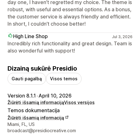
day one, I haven’t regretted my choice. The theme is
robust, with useful and essential options. As a bonus,
the customer service is always friendly and efficient.
In short, I couldn’t choose better!
High Line Shop
Jul 3, 2026
Incredibly rich functionality and great design. Team is
also wonderful with support!
Dizainą sukūrė Presidio
Gauti pagalbą
Visos temos
Version 8.1.1
•
April 10, 2026
Žiūrėti išsamią informaciją
Visos versijos
Temos dokumentacija
Žiūrėti išsamią informaciją
Kūrėjo kontaktiniai duomenys
Miami, FL, US
broadcast@presidiocreative.com