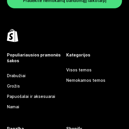
Pradėkite nemokamą bandomąjį laikotarpį
Populiariausios pramonės
Kategorijos
šakos
Visos temos
Drabužiai
Nemokamos temos
Grožis
Papuošalai ir aksesuarai
Namai
Pagalba
Shopify