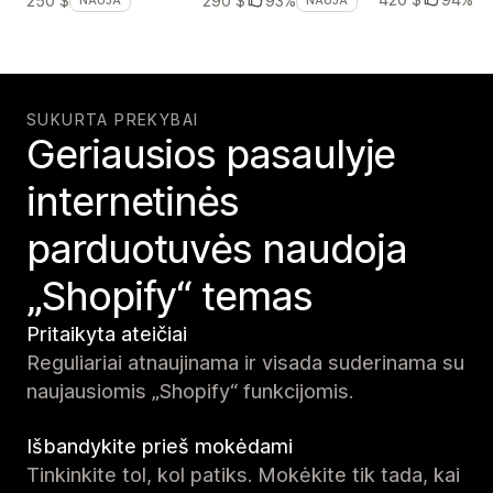
250 $
290 $
93%
NAUJA
NAUJA
SUKURTA PREKYBAI
Geriausios pasaulyje
internetinės
parduotuvės naudoja
„Shopify“ temas
Pritaikyta ateičiai
Reguliariai atnaujinama ir visada suderinama su
naujausiomis „Shopify“ funkcijomis.
Išbandykite prieš mokėdami
Tinkinkite tol, kol patiks. Mokėkite tik tada, kai