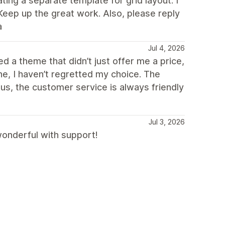
ing a separate template for grid layout. I
Keep up the great work. Also, please reply
a
Jul 4, 2026
d a theme that didn’t just offer me a price,
e, I haven’t regretted my choice. The
nus, the customer service is always friendly
Jul 3, 2026
 wonderful with support!