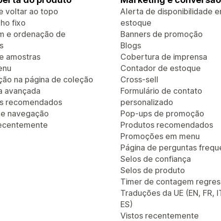
e voltar ao topo
Alerta de disponibilidade 
ho fixo
estoque
em e ordenação de
Banners de promoção
s
Blogs
de amostras
Cobertura de imprensa
enu
Contador de estoque
ão na página de coleção
Cross-sell
a avançada
Formulário de contato
os recomendados
personalizado
 de navegação
Pop-ups de promoção
recentemente
Produtos recomendados
Promoções em menu
Página de perguntas frequ
Selos de confiança
Selos de produto
Timer de contagem regres
Traduções da UE (EN, FR, I
ES)
Vistos recentemente