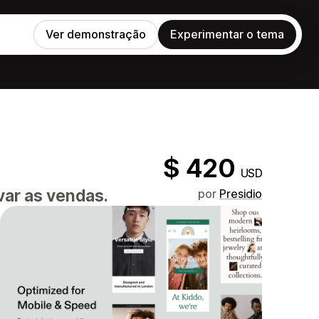
Ver demonstração
Experimentar o tema
$ 420
USD
var as vendas.
por
Presidio