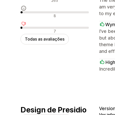
The the
265
am very
to my e
Avaliações neutras
8
Wym
Avaliações negativas
I’ve be
7
but abo
Todas as avaliações
theme i
and eff
High
Incredi
Design de Presidio
Version 
Ver inf