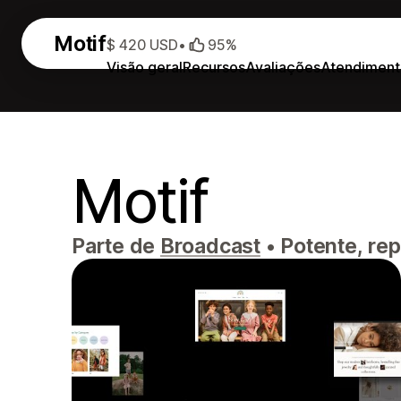
Motif
$ 420 USD
•
95%
Visão geral
Recursos
Avaliações
Atendiment
Motif
Parte de
Broadcast
•
Potente, rep