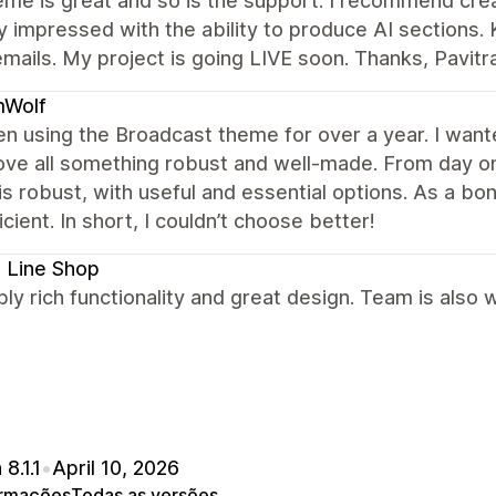
me is great and so is the support. I recommend creat
 impressed with the ability to produce AI sections. 
mails. My project is going LIVE soon. Thanks, Pavitr
Wolf
en using the Broadcast theme for over a year. I wante
ve all something robust and well-made. From day on
s robust, with useful and essential options. As a bo
icient. In short, I couldn’t choose better!
 Line Shop
bly rich functionality and great design. Team is also
8.1.1
•
April 10, 2026
ormações
Todas as versões