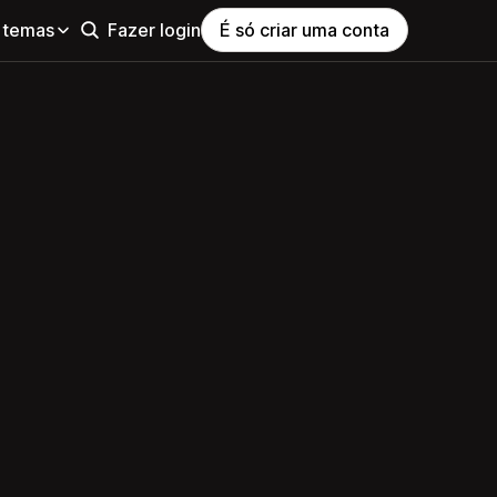
 temas
Fazer login
É só criar uma conta