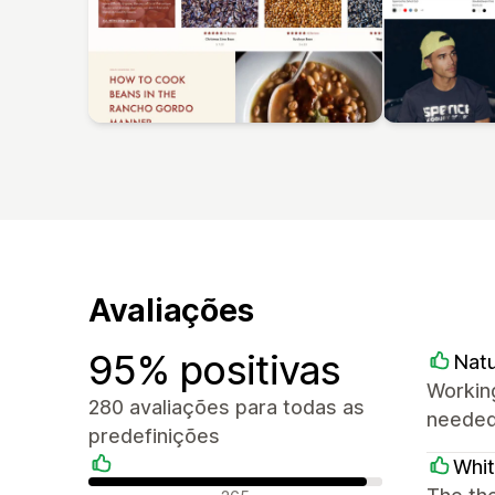
Avaliações
95% positivas
Natu
Working
280 avaliações para todas as
needed.
predefinições
Whi
Avaliações positivas