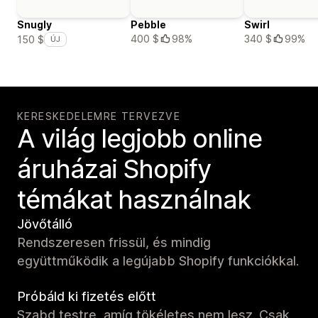
Snugly
Pebble
Swirl
400 $
98%
340 $
99%
150 $
ÚJ
KERESKEDELEMRE TERVEZVE
A világ legjobb online
áruházai Shopify
témákat használnak
Jövőtálló
Rendszeresen frissül, és mindig
együttműködik a legújabb Shopify funkciókkal.
Próbáld ki fizetés előtt
Szabd testre, amíg tökéletes nem lesz. Csak