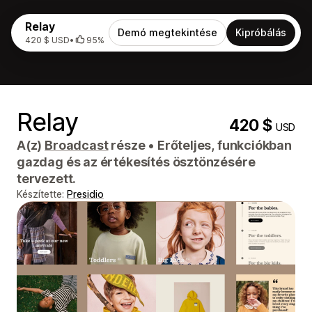
Relay
Demó megtekintése
Kipróbálás
420 $ USD
•
95%
Relay
420 $
USD
A(z)
Broadcast
része
•
Erőteljes, funkciókban
gazdag és az értékesítés ösztönzésére
tervezett.
Készítette:
Presidio