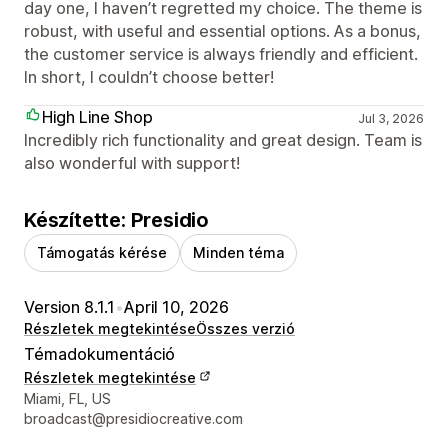
day one, I haven’t regretted my choice. The theme is
robust, with useful and essential options. As a bonus,
the customer service is always friendly and efficient.
In short, I couldn’t choose better!
High Line Shop
Jul 3, 2026
Incredibly rich functionality and great design. Team is
also wonderful with support!
Készítette: Presidio
Támogatás kérése
Minden téma
Version 8.1.1
•
April 10, 2026
Részletek megtekintése
Összes verzió
Témadokumentáció
Részletek megtekintése
Dizájner kapcsolattartási adatai
Miami, FL, US
broadcast@presidiocreative.com