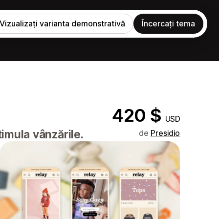
Vizualizați varianta demonstrativă
Încercați tema
420 $
USD
timula vânzările.
de
Presidio