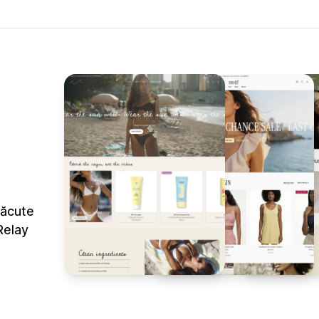
făcute
Relay