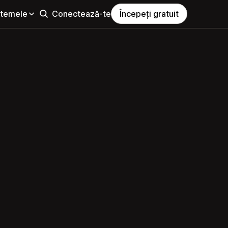
i temele
Conectează-te
Începeți gratuit