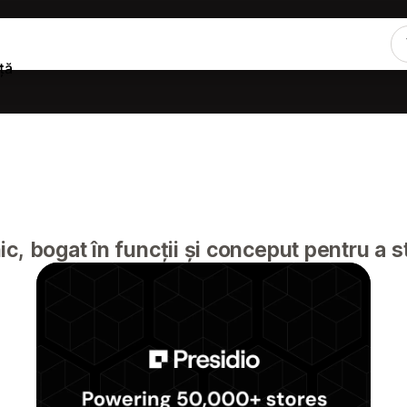
ță
c, bogat în funcții și conceput pentru a s