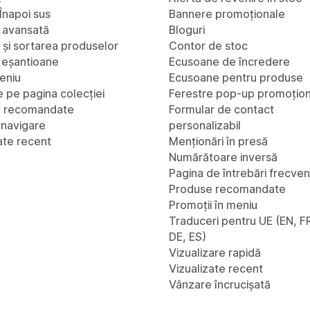
Înapoi sus
Bannere promoționale
 avansată
Bloguri
a și sortarea produselor
Contor de stoc
u eșantioane
Ecusoane de încredere
eniu
Ecusoane pentru produse
 pe pagina colecției
Ferestre pop-up promoțio
e recomandate
Formular de contact
 navigare
personalizabil
ate recent
Menționări în presă
Numărătoare inversă
Pagina de întrebări frecve
Produse recomandate
Promoții în meniu
Traduceri pentru UE (EN, FR
DE, ES)
Vizualizare rapidă
Vizualizate recent
Vânzare încrucișată