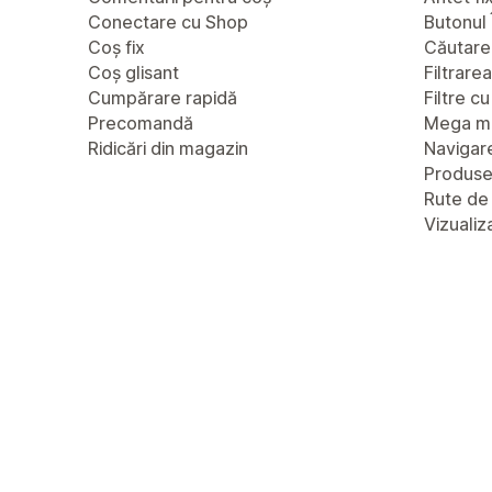
Conectare cu Shop
Butonul 
Coș fix
Căutare
Coș glisant
Filtrare
Cumpărare rapidă
Filtre c
Precomandă
Mega m
Ridicări din magazin
Navigare
Produs
Rute de
Vizualiz