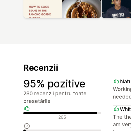
Recenzii
95% pozitive
Natu
Working
280 recenzii pentru toate
needed.
presetările
Whi
Recenzii pozitive
The the
265
am very