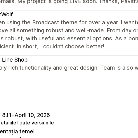
mails. My project is going LIVE soon. Thanks, Pavitr
Wolf
en using the Broadcast theme for over a year. I wante
ve all something robust and well-made. From day on
s robust, with useful and essential options. As a bo
icient. In short, I couldn’t choose better!
 Line Shop
bly rich functionality and great design. Team is also
8.1.1
•
April 10, 2026
etaliile
Toate versiunile
ntația temei