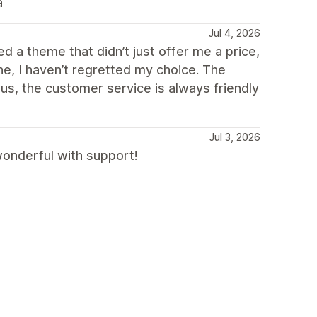
a
Jul 4, 2026
d a theme that didn’t just offer me a price,
e, I haven’t regretted my choice. The
nus, the customer service is always friendly
Jul 3, 2026
 wonderful with support!