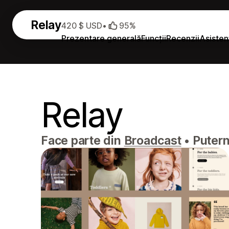
Relay
420 $ USD
•
95%
Prezentare generală
Funcții
Recenzii
Asisten
Relay
Face parte din
Broadcast
•
Puterni