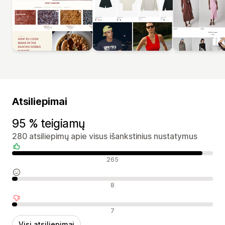
Atsiliepimai
95 % teigiamų
280 atsiliepimų apie visus išankstinius nustatymus
Teigiami atsiliepimai
265
Neutralūs atsiliepimai
8
Neigiami atsiliepimai
7
Visi atsiliepimai