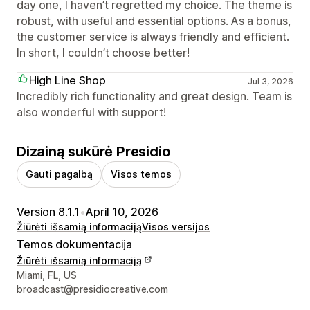
day one, I haven’t regretted my choice. The theme is
robust, with useful and essential options. As a bonus,
the customer service is always friendly and efficient.
In short, I couldn’t choose better!
High Line Shop
Jul 3, 2026
Incredibly rich functionality and great design. Team is
also wonderful with support!
Dizainą sukūrė Presidio
Gauti pagalbą
Visos temos
Version 8.1.1
•
April 10, 2026
Žiūrėti išsamią informaciją
Visos versijos
Temos dokumentacija
Žiūrėti išsamią informaciją
Kūrėjo kontaktiniai duomenys
Miami, FL, US
broadcast@presidiocreative.com