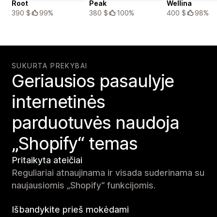
Root
Peak
Wellina
390 $
99%
380 $
100%
400 $
98%
SUKURTA PREKYBAI
Geriausios pasaulyje
internetinės
parduotuvės naudoja
„Shopify“ temas
Pritaikyta ateičiai
Reguliariai atnaujinama ir visada suderinama su
naujausiomis „Shopify“ funkcijomis.
Išbandykite prieš mokėdami