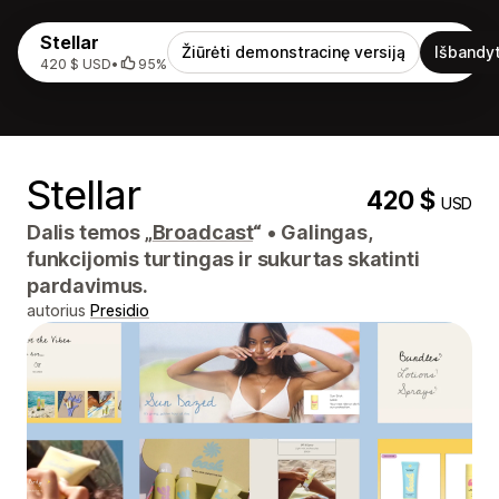
Stellar
Žiūrėti demonstracinę versiją
Išbandyt
420 $ USD
•
95%
Stellar
420 $
USD
Dalis temos „
Broadcast
“
•
Galingas,
funkcijomis turtingas ir sukurtas skatinti
pardavimus.
autorius
Presidio