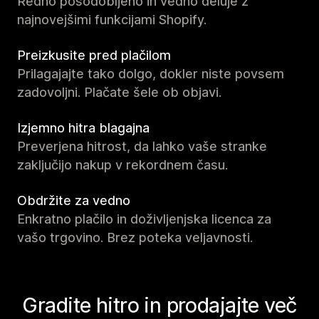
Redno posodobljeno in vedno deluje z
najnovejšimi funkcijami Shopify.
Preizkusite pred plačilom
Prilagajajte tako dolgo, dokler niste povsem
zadovoljni. Plačate šele ob objavi.
Izjemno hitra blagajna
Preverjena hitrost, da lahko vaše stranke
zaključijo nakup v rekordnem času.
Obdržite za vedno
Enkratno plačilo in doživljenjska licenca za
vašo trgovino. Brez poteka veljavnosti.
Gradite hitro in prodajajte več