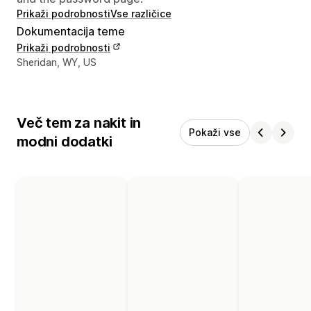
Prikaži podrobnosti
Vse različice
Dokumentacija teme
Prikaži podrobnosti
Podatki za stik z oblikovalcem
Sheridan, WY, US
Več tem za nakit in
Pokaži vse
modni dodatki