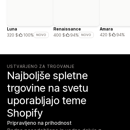
Luna
Renaissance
Amara
420 $
94%
320 $
100%
400 $
94%
NOVO
NOVO
USTVARJENO ZA TRGOVANJE
Najboljše spletne
trgovine na svetu
uporabljajo teme
Shopify
Pripravljeno na prihodnost