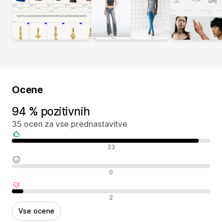
Ocene
94 % pozitivnih
35 ocen za vse prednastavitve
Pozitivne ocene
33
Nevtralne ocene
0
Negativne ocene
2
Vse ocene