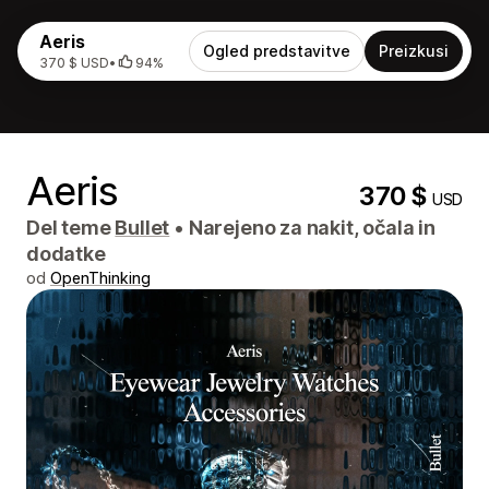
Aeris
Ogled predstavitve
Preizkusi
370 $ USD
•
94%
Aeris
370 $
USD
Del teme
Bullet
•
Narejeno za nakit, očala in
dodatke
od
OpenThinking