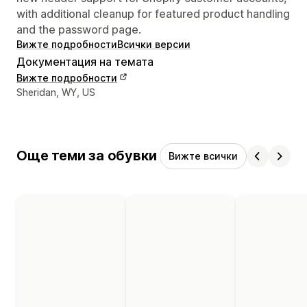
with additional cleanup for featured product handling
and the password page.
Вижте подробности
Всички версии
Документация на темата
Вижте подробности
Данни за връзка с дизайнера
Sheridan, WY, US
Още теми за обувки
Вижте всички