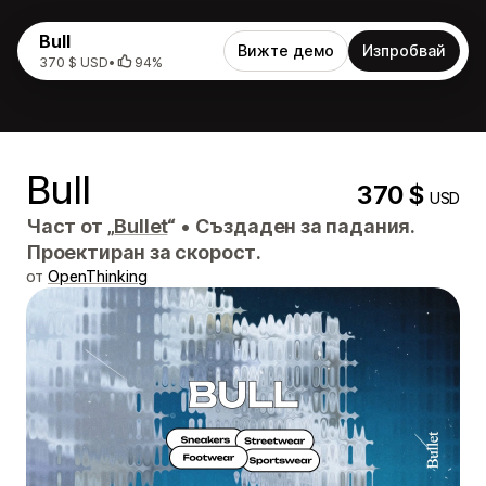
Bull
Вижте демо
Изпробвай
370 $ USD
•
94%
Bull
370 $
USD
Част от „
Bullet
“
•
Създаден за падания.
Проектиран за скорост.
от
OpenThinking