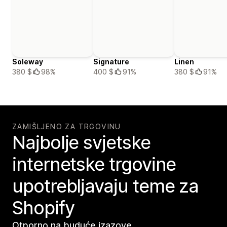
Soleway
Signature
Linen
380 $
98%
400 $
91%
380 $
91%
ZAMIŠLJENO ZA TRGOVINU
Najbolje svjetske
internetske trgovine
upotrebljavaju teme za
Shopify
Otporno na buduće izazove