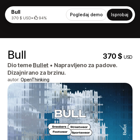
Bull
Pogledaj demo
Isprobaj
370 $ USD
•
94%
Bull
370 $
USD
Dio teme
Bullet
•
Napravljeno za padove.
Dizajnirano za brzinu.
autor:
OpenThinking