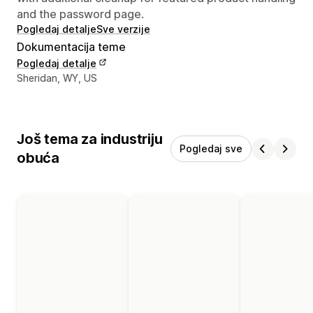
and the password page.
Pogledaj detalje
Sve verzije
Dokumentacija teme
Pogledaj detalje
Podaci za kontakt dizajnera
Sheridan, WY, US
Još tema za industriju
Pogledaj sve
obuća