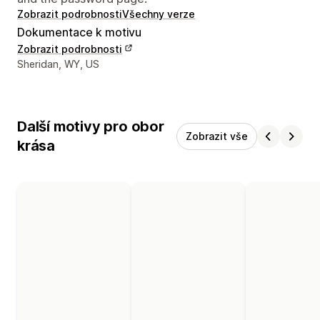
Zobrazit podrobnosti
Všechny verze
Dokumentace k motivu
Zobrazit podrobnosti
Kontaktní údaje designéra
Sheridan, WY, US
Další motivy pro obor
Zobrazit vše
krása