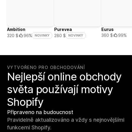
Ambition
Purevea
Eurus
360 $
99%
320 $
96%
280 $
NOVINKY
NOVINKY
VYTVOŘENO PRO OBCHODOVÁNÍ
Nejlepší online obchody
světa používají motivy
Shopify
Připraveno na budoucnost
Pravidelně aktualizováno a vždy s nejnovějšími
funkcemi Shopify.