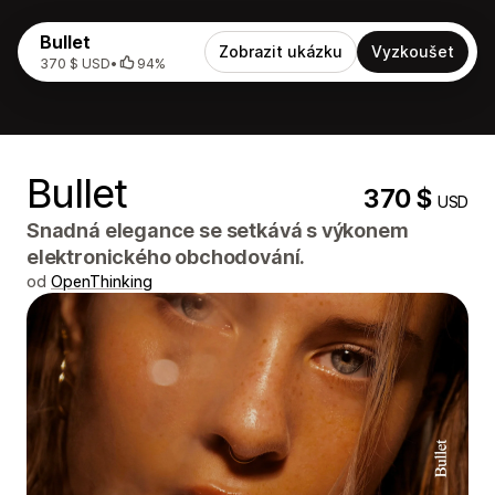
Bullet
Zobrazit ukázku
Vyzkoušet
370 $ USD
•
94%
Bullet
370 $
USD
Snadná elegance se setkává s výkonem
elektronického obchodování.
od
OpenThinking