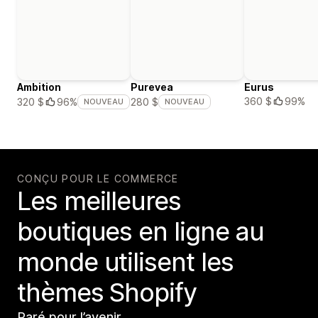
Ambition
Purevea
Eurus
360 $
99%
320 $
96%
280 $
NOUVEAU
NOUVEAU
CONÇU POUR LE COMMERCE
Les meilleures
boutiques en ligne au
monde utilisent les
thèmes Shopify
Paré pour l’avenir