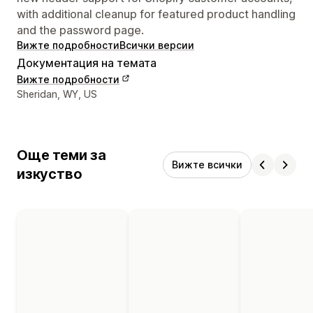
with additional cleanup for featured product handling
and the password page.
Вижте подробности
Всички версии
Документация на темата
Вижте подробности
Данни за връзка с дизайнера
Sheridan, WY, US
Още теми за
Вижте всички
изкуство