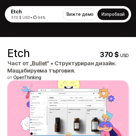
Etch
Вижте демо
Изпробвай
370 $ USD
•
94%
Etch
370 $
USD
Част от „
Bullet
“
•
Структуриран дизайн.
Мащабируема търговия.
от
OpenThinking