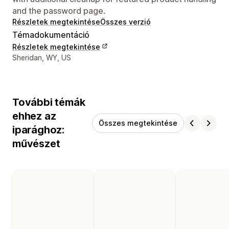
and the password page.
Részletek megtekintése
Összes verzió
Témadokumentáció
Részletek megtekintése
Dizájner kapcsolattartási adatai
Sheridan, WY, US
További témák
ehhez az
Összes megtekintése
iparághoz:
művészet