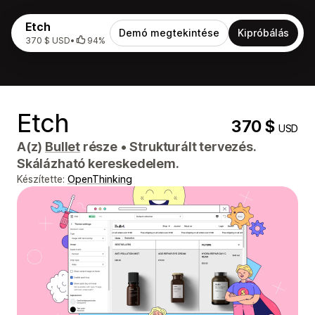
Etch
Demó megtekintése
Kipróbálás
370 $ USD
•
94%
Etch
370 $
USD
A(z)
Bullet
része
•
Strukturált tervezés.
Skálázható kereskedelem.
Készítette:
OpenThinking