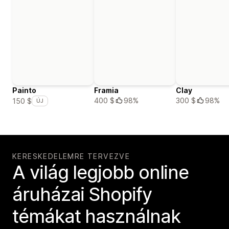
Painto
Framia
Clay
400 $
98%
300 $
98%
150 $
ÚJ
KERESKEDELEMRE TERVEZVE
A világ legjobb online
áruházai Shopify
témákat használnak