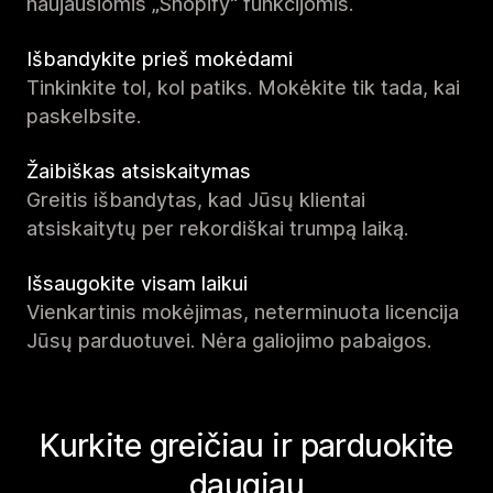
naujausiomis „Shopify“ funkcijomis.
Išbandykite prieš mokėdami
Tinkinkite tol, kol patiks. Mokėkite tik tada, kai
paskelbsite.
Žaibiškas atsiskaitymas
Greitis išbandytas, kad Jūsų klientai
atsiskaitytų per rekordiškai trumpą laiką.
Išsaugokite visam laikui
Vienkartinis mokėjimas, neterminuota licencija
Jūsų parduotuvei. Nėra galiojimo pabaigos.
Kurkite greičiau ir parduokite
daugiau