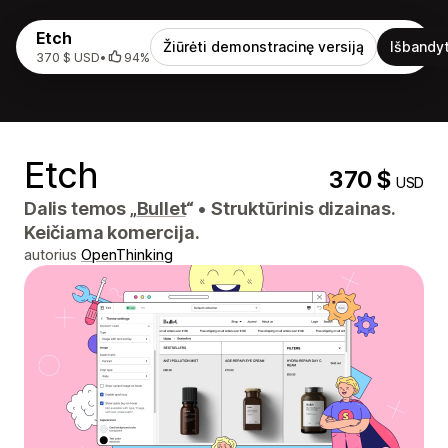
Etch
Žiūrėti demonstracinę versiją
Išbandyt
370 $ USD
•
94%
Etch
370 $
USD
Dalis temos „
Bullet
“
•
Struktūrinis dizainas.
Keičiama komercija.
autorius
OpenThinking