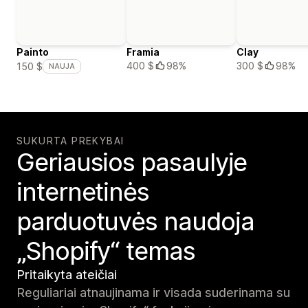
Painto
Framia
Clay
400 $
98%
300 $
98%
150 $
NAUJA
SUKURTA PREKYBAI
Geriausios pasaulyje
internetinės
parduotuvės naudoja
„Shopify“ temas
Pritaikyta ateičiai
Reguliariai atnaujinama ir visada suderinama su