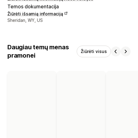
Temos dokumentacija
Žiūrėti išsamią informaciją
Kūrėjo kontaktiniai duomenys
Sheridan, WY, US
Daugiau temų menas
Žiūrėti visus
pramonei