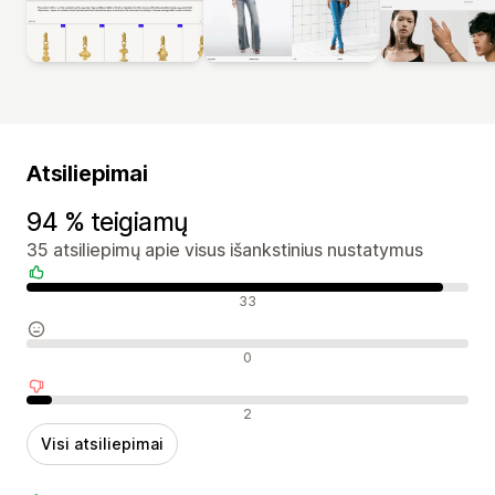
Atsiliepimai
94 % teigiamų
35 atsiliepimų apie visus išankstinius nustatymus
Teigiami atsiliepimai
33
Neutralūs atsiliepimai
0
Neigiami atsiliepimai
2
Visi atsiliepimai