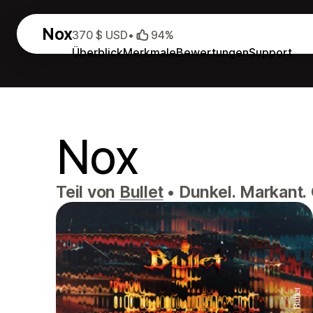
Nox
370 $ USD
•
94%
Überblick
Merkmale
Bewertungen
Support
Nox
Teil von
Bullet
•
Dunkel. Markant. 