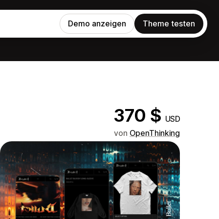
Demo anzeigen
Theme testen
370 $
USD
von
OpenThinking