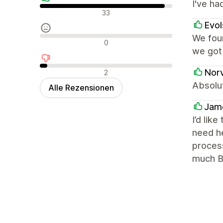
I've ha
Positive Bewertungen
33
Evol
We fou
Neutrale Bewertungen
0
we got 
Negative Bewertungen
Nor
2
Absolut
Alle Rezensionen
Jame
I’d lik
need he
proces
much Bu